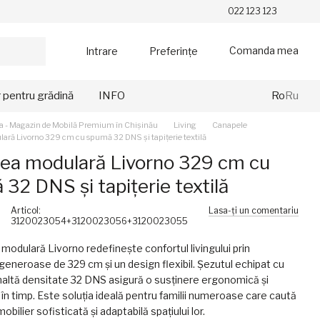
022 123 123
Comanda mea
Intrare
Preferințe
r pentru grădină
INFO
Ro
Ru
a - Magazin de Mobilă Premium în Chișinău
Living
Canapele
ră Livorno 329 cm cu spumă 32 DNS și tapițerie textilă
ea modulară Livorno 329 cm cu
32 DNS și tapițerie textilă
Articol:
Lasa-ți un comentariu
3120023054+3120023056+3120023055
odulară Livorno redefinește confortul livingului prin
generoase de 329 cm și un design flexibil. Șezutul echipat cu
altă densitate 32 DNS asigură o susținere ergonomică și
e în timp. Este soluția ideală pentru familii numeroase care caută
obilier sofisticată și adaptabilă spațiului lor.