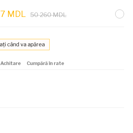
87 MDL
50 260 MDL
ați când va apărea
Achitare
Cumpără în rate