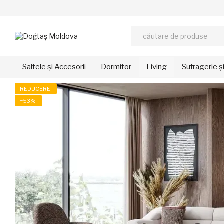
Mergi la conținutul principal
Saltele și Accesorii
Dormitor
Living
Sufragerie ș
REDUCERE
−53%