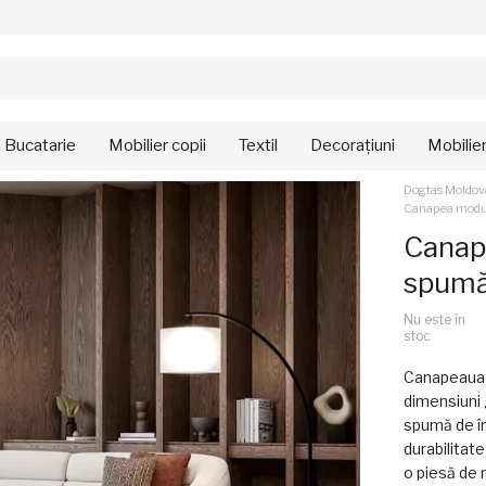
i Bucatarie
Mobilier copii
Textil
Decorațiuni
Mobilie
Dogtas Moldov
Canapea modula
Canap
spumă 
Nu este în
stoc
Canapeaua m
dimensiuni 
spumă de în
durabilitat
o piesă de m