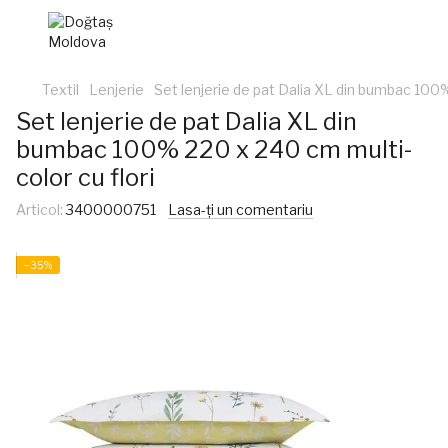
Textil
Lenjerie
Set lenjerie de pat Dalia XL din bumbac 100%
Set lenjerie de pat Dalia XL din
bumbac 100% 220 x 240 cm multi-
color cu flori
Articol:
3400000751
Lasa-ți un comentariu
−35%