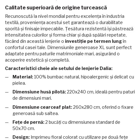
Calitate superioară de origine turcească
Recunoscută la nivel mondial pentru excelența în industria
textilă, proveniența acestui set garantează o durabilitate
sporită și finisaje impecabile. Țesătura rezistentă își păstrează
intensitatea culorilor și forma chiar și după spălări repetate,
făcând din această lenjerie o
investiție pe termen lung
în
confortul casei tale. Dimensiunile generoase XL sunt perfect
adaptate pentru paturile matrimoniale mari, asigurând o
acoperire estetică și completă.
Caracteristici cheie ale setului de lenjerie Dalia:
Material:
100% bumbac natural, hipoalergenic și delicat cu
pielea.
Dimensiune husă pilotă:
220x240 cm, ideală pentru paturi
de dimensiuni mari.
Dimensiune cearceaf plat:
260x280 cm, oferind o fixare
generoasă sub saltea.
Fețe de pernă:
2 bucăți cu dimensiunea standard de
50x70 cm.
Design:
Imprimeu floral colorat cu utilizare pe două fețe