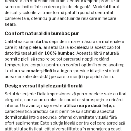
Realizată din materiale naturale, această lenjerie promite un
somn odihnitor într-un decor plin de eleganță. Modelul floral
delicat și culorile vii transformă patul în punctul central al
camerei tale, oferindu-ți un sanctuar de relaxare în fiecare
seară.
Confort natural din bumbac pur
Calitatea somnului tău depinde în mare măsură de materialele
care îți ating pielea, iar setul Dalia excelează la acest capitol
datorită țesăturii din
100% bumbac
. Această fibră naturală
permite pielii să respire pe tot parcursul nopții, reglând
temperatura corpului pentru un confort optim în orice anotimp.
Textura sa
moale și fină
la atingere previne iritațiile și oferă
acea senzație de răsfăț pe care o meriți în propriul cămin.
Design versatil și eleganță florală
Setul de lenjerie Dalia impresionează prin modelele sale cu flori
elegante, care aduc un plus de caracter și prospețime oricărui
interior. Un avantaj major este
utilizarea pe două fețe
, o
caracteristică practică ce îți permite să schimbi aspectul
dormitorului într-o secundă, oferind diversitate vizuală fără
efort suplimentar. Este soluția ideală pentru cei care apreciază
atât stilul sofisticat, cât și versatilitatea în amenajarea casei.