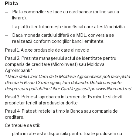
Plata
Plata comenzilor se face cu card bancar (online sau la
livrare).
La plată clientul primește bon fiscal care atestă achiziția.
Dacă moneda cardului diferă de MDL, conversia se
realizează conform condițiilor băncii emitente.
Pasul 1. Alege produsele de care ai nevoie
Pasul 2. Prezinta managerului actul de identitate pentru
compania de creditare (Microinvest) sau Moldova
Agroindbank*
* Daca detii Liber Card de la Moldova Agroindbank poti face plata
directa in 6 sau 12 rate egale, fara dobanda. Detalii complete
despre cum poti obtine Liber Card le gasesti pe www.libercard.md
Pasul 3. Primesti aprobarea in termen de 15 minute si devii
proprietar fericit al produselor dorite
Pasul 4. Platesti ratele la timp la Banca sau compania de
creditare.
Ce trebuie sa stii:
plata in rate este disponibila pentru toate produsele cu