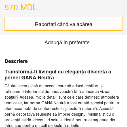
570 MDL
Raportați când va apărea
Adaugă în preferate
Descriere
Transformă-ți livingul cu eleganța discretă a
pernei GANA Neutră
Căutați acea piesă de accent care să aducă echilibru și
rafinament interiorului dumneavoastră fără a încărca vizual
spațiul? Adesea, micile detalii sunt cele care definesc atmosfera
unei case, iar perna GANA Neutră a fost creată special pentru a
oferi acea notă de confort estetic și textură naturală. Această
pernă decorativă reușește să îmbine designul minimalist cu o
prezență caldă, devenind soluția ideală pentru canapeaua din
living sau pentru un colț de lectură primitor.