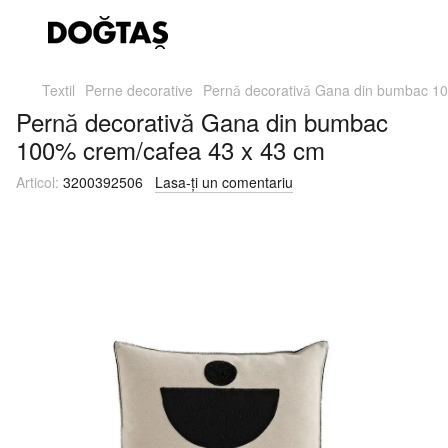
Textil
Perne decorative
Pernă decorativă Gana din bumbac 1
Pernă decorativă Gana din bumbac
100% crem/cafea 43 x 43 cm
Articol:
3200392506
Lasa-ți un comentariu