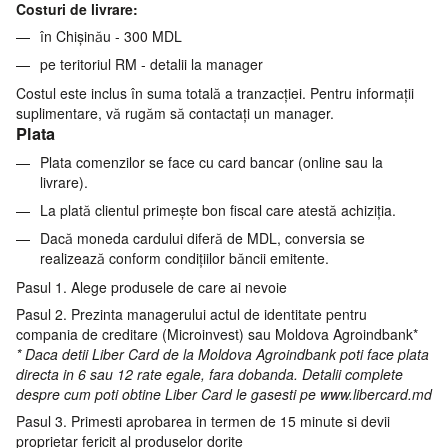
Costuri de livrare:
în Chișinău - 300 MDL
pe teritoriul RM - detalii la manager
Costul este inclus în suma totală a tranzacției. Pentru informații
suplimentare, vă rugăm să contactați un manager.
Plata
Plata comenzilor se face cu card bancar (online sau la
livrare).
La plată clientul primește bon fiscal care atestă achiziția.
Dacă moneda cardului diferă de MDL, conversia se
realizează conform condițiilor băncii emitente.
Pasul 1. Alege produsele de care ai nevoie
Pasul 2. Prezinta managerului actul de identitate pentru
compania de creditare (Microinvest) sau Moldova Agroindbank*
* Daca detii Liber Card de la Moldova Agroindbank poti face plata
directa in 6 sau 12 rate egale, fara dobanda. Detalii complete
despre cum poti obtine Liber Card le gasesti pe www.libercard.md
Pasul 3. Primesti aprobarea in termen de 15 minute si devii
proprietar fericit al produselor dorite