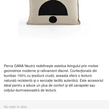
Perna GANA Neutră redefinește estetica livingului prin motive
geometrice moderne și rafinament discret. Confecționată din
bumbac 100% cu țesătură crudă, aceasta oferă o textură
naturală rezistentă și o senzație tactilă autentică. Este accesoriul
ideal pentru a aduce un plus de confort și stil canapelei sau
colțului dumneavoastră de lectură.
Nu este în stoc