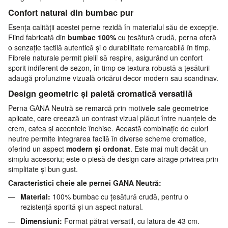
Confort natural din bumbac pur
Esența calității acestei perne rezidă în materialul său de excepție.
Fiind fabricată din
bumbac 100%
cu țesătură crudă, perna oferă
o senzație tactilă autentică și o durabilitate remarcabilă în timp.
Fibrele naturale permit pielii să respire, asigurând un confort
sporit indiferent de sezon, în timp ce textura robustă a țesăturii
adaugă profunzime vizuală oricărui decor modern sau scandinav.
Design geometric și paletă cromatică versatilă
Perna GANA Neutră se remarcă prin motivele sale geometrice
aplicate, care creează un contrast vizual plăcut între nuanțele de
crem, cafea și accentele închise. Această combinație de culori
neutre permite integrarea facilă în diverse scheme cromatice,
oferind un aspect
modern și ordonat
. Este mai mult decât un
simplu accesoriu; este o piesă de design care atrage privirea prin
simplitate și bun gust.
Caracteristici cheie ale pernei GANA Neutră:
Material:
100% bumbac cu țesătură crudă, pentru o
rezistență sporită și un aspect natural.
Dimensiuni:
Format pătrat versatil, cu latura de 43 cm.