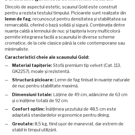
Dincolo de aspectul estetic, scaunul Gold este construit
pentru a rezista testului timpului. Picioarele sunt realizate din
lemn de fag
, recunoscut pentru densitatea și stabilitatea sa
remarcabilă, oferind o bază solidă și sigură. Combinația dintre
nuanța caldă a lemnului de nuc și tapițeria ivory multicoloră
permite integrarea facilă a scaunului în diverse scheme
cromatice, de la cele clasice până la cele contemporane sau
minimaliste.
Caracteristici cheie ale scaunului Gold:
Material tapițerie:
Stofă premium tip velvet (Cat. 113,
GK2257), moale și rezistentă.
Structură picioare:
Lemn de fag finisat în nuanțe naturale
de nuc pentru stabilitate maximă.
Dimensiuni totale:
Lățime de 49 cm, adâncime de 63 cm
și o înălțime totală de 92 cm.
Confort optim:
Înălțimea șezutului de 48,5 cm este
adaptată standardelor ergonomice pentru dining.
Greutate:
8,5 kg, fiind ușor de manevrat, dar extrem de
stabil în timpul utilizării.