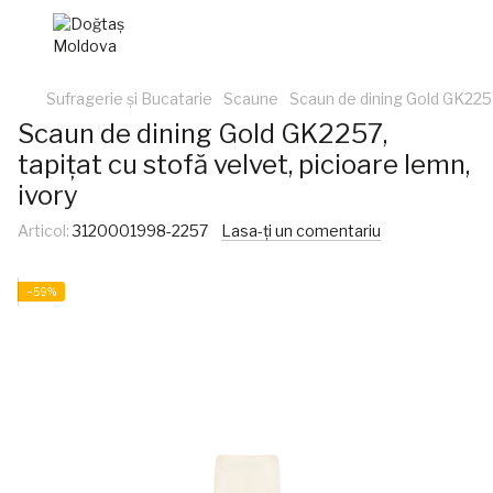
Sufragerie și Bucatarie
Scaune
Scaun de dining Gold GK2257,
Scaun de dining Gold GK2257,
tapițat cu stofă velvet, picioare lemn,
ivory
Articol:
3120001998-2257
Lasa-ți un comentariu
−59%