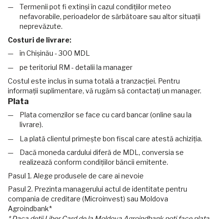
Termenii pot fi extinși în cazul condițiilor meteo
nefavorabile, perioadelor de sărbătoare sau altor situații
neprevăzute.
Costuri de livrare:
în Chișinău - 300 MDL
pe teritoriul RM - detalii la manager
Costul este inclus în suma totală a tranzacției. Pentru
informații suplimentare, vă rugăm să contactați un manager.
Plata
Plata comenzilor se face cu card bancar (online sau la
livrare).
La plată clientul primește bon fiscal care atestă achiziția.
Dacă moneda cardului diferă de MDL, conversia se
realizează conform condițiilor băncii emitente.
Pasul 1. Alege produsele de care ai nevoie
Pasul 2. Prezinta managerului actul de identitate pentru
compania de creditare (Microinvest) sau Moldova
Agroindbank*
* Daca detii Liber Card de la Moldova Agroindbank poti face plata