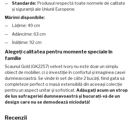
Standarde:
Produsul respectă toate normele de calitate
și siguranță ale Uniunii Europene.
Mărimi disponibile:
Lățime: 49 cm
Adâncime: 63 cm
Înălțime: 92 cm
Alegeți calitatea pentru momente speciale în
familie
Scaunul Gold (GK2257) velvet ivory nu este doar un simplu
obiect de mobilier, ci o investiție în confortul și imaginea casei
dumneavoastră. Se vinde în set de câte 2 bucăți, fiind gata să
completeze perfect o masă extensibilă din aceeași colecție
pentru un aspect unitar și sofisticat.
Adăugați acum un strop
de lux sufrageriei dumneavoastră și bucurați-vă de un
design care nu se demodează niciodată!
Recenzii