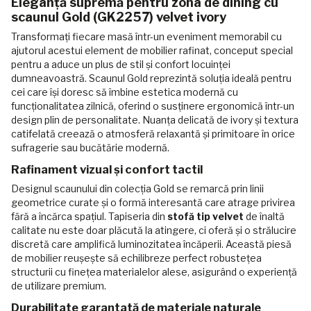
Eleganță supremă pentru zona de dining cu
scaunul Gold (GK2257) velvet ivory
Transformați fiecare masă într-un eveniment memorabil cu
ajutorul acestui element de mobilier rafinat, conceput special
pentru a aduce un plus de stil și confort locuinței
dumneavoastră. Scaunul Gold reprezintă soluția ideală pentru
cei care își doresc să îmbine estetica modernă cu
funcționalitatea zilnică, oferind o susținere ergonomică într-un
design plin de personalitate. Nuanța delicată de ivory și textura
catifelată creează o atmosferă relaxantă și primitoare în orice
sufragerie sau bucătărie modernă.
Rafinament vizual și confort tactil
Designul scaunului din colecția Gold se remarcă prin linii
geometrice curate și o formă interesantă care atrage privirea
fără a încărca spațiul. Tapiseria din
stofă tip velvet
de înaltă
calitate nu este doar plăcută la atingere, ci oferă și o strălucire
discretă care amplifică luminozitatea încăperii. Această piesă
de mobilier reușește să echilibreze perfect robustețea
structurii cu finețea materialelor alese, asigurând o experiență
de utilizare premium.
Durabilitate garantată de materiale naturale