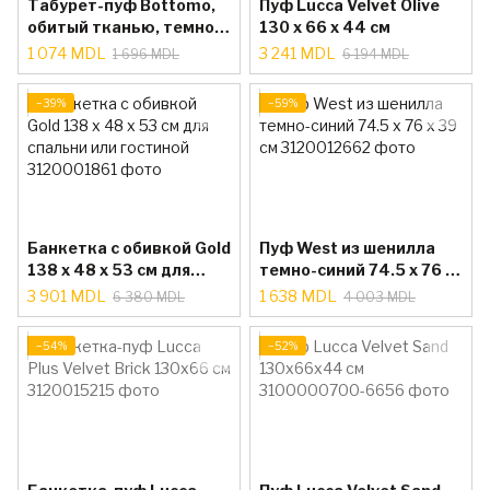
Табурет-пуф Bottomo,
Пуф Lucca Velvet Olive
обитый тканью, темно-
130 x 66 x 44 см
серый/черный, 44 см
1 074 MDL
3 241 MDL
1 696 MDL
6 194 MDL
−39%
−59%
Банкетка с обивкой Gold
Пуф West из шенилла
138 x 48 x 53 см для
темно-синий 74.5 x 76 x
спальни или гостиной
39 см
3 901 MDL
1 638 MDL
6 380 MDL
4 003 MDL
−54%
−52%