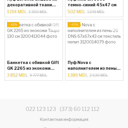
декоративной ткани
темно-синий 45x47 см
зеленого цвета 45 x 50
1 194 MDL
502 MDL
2 300 MDL
1 249 MDL
x 43 см
−61%
−45%
Банкетка с обивкой Gift
Пуф Nova с
GK 2265 из экокожи
наполнителем из пены
Taupe 130 см
26 DNS 67x67x43 см
3 852 MDL
1 389 MDL
9 777 MDL
2 530 MDL
текстиль пепит
022 123 123
(373) 60 112 112
Контактная информация