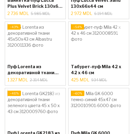
Банкетка-пуф Lucca
Пуф Lucca Velvet Sand
Plus Velvet Brick 130x66
130x66x44 см
см
2 736 MDL
2 972 MDL
5 985 MDL
6 194 MDL
−43%
−54%
Пуф Lorenta из
Табурет-пуф Mila 42 x
декоративной ткани
42 x 46 см
45x50x43 см Albastru
1 327 MDL
425 MDL
2 314 MDL
934 MDL
−48%
−60%
Пуф Lorenta GK2183 из
Пуф Mila GK 6000