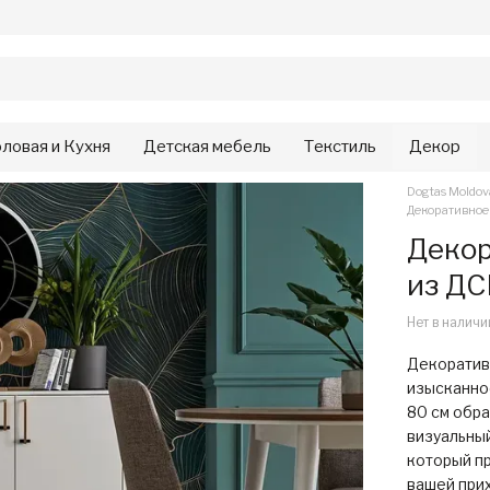
ловая и Кухня
Детская мебель
Текстиль
Декор
Dogtas Moldo
Декоративное 
Декор
из ДС
Нет в наличи
Декоратив
изысканно
80 см обр
визуальны
который п
вашей при