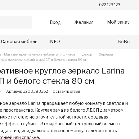
022 123 123
Мой заказ
Вход
Желания
Садовая мебель
INFO
Ro
Ru
va - Магазин премиальной мебели в Кишиневе
Декор
Зеркала
круглое зеркало Larina из ДСП и белого стекла 80 см
ативное круглое зеркало Larina
П и белого стекла 80 см
и
Артикул: 3200383352
Оставить отзыв
ное зеркало Larina превращает любую комнату в светлое и
е пространство. Круглая рама из белого ЛДСП диаметром
амляет стекло исключительной четкости, создавая
й эффект глубины. Это идеальный центральный элемент,
ридаст индивидуальность и современную элегантность
хожей или спальне.