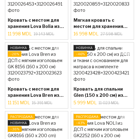
Кровать с местом для
Мягкая кровать с
хранения Lova Bolia из
местом для хранения
ДСП с мягким
Bow Lova GK 8151 (160 x
11 998 MDL
16 998 MDL
19 143 MDL
27 598 MDL
изголовьем GK 8169
200 см)
(160 x 200 см)
НОВИНКА
НОВИНКА
−28%
−46%
Кровать с местом для
Кровать для спальни
хранения Lova Bren из
Glen (150 x 200 см) из
ДСП с мягким
ДСП и ткани c
11 151 MDL
5 999 MDL
15 391 MDL
11 023 MDL
изголовьем GK 8156
основанием для
(160 x 200 см)
матраса в комплекте
РАСПРОДАЖА
РАСПРОДАЖА
НОВИНКА
−43%
−38%