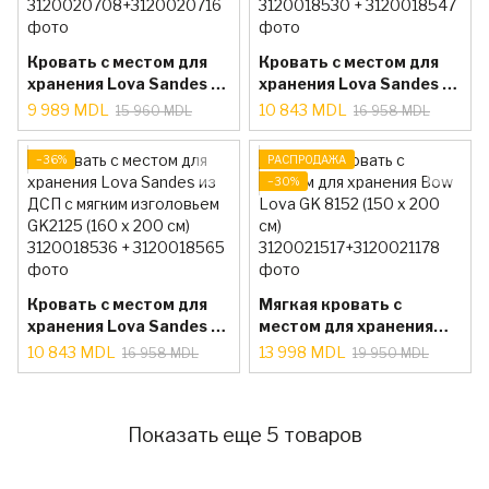
Кровать с местом для
Кровать с местом для
хранения Lova Sandes из
хранения Lova Sandes из
ДСП с мягким
ДСП с мягким
9 989 MDL
10 843 MDL
15 960 MDL
16 958 MDL
изголовьем GK8154
изголовьем GK2121 (160
(140 x 200 см)
x 200 см)
−36%
РАСПРОДАЖА
−30%
Кровать с местом для
Мягкая кровать с
хранения Lova Sandes из
местом для хранения
ДСП с мягким
Bow Lova GK 8152 (150 x
10 843 MDL
13 998 MDL
16 958 MDL
19 950 MDL
изголовьем GK2125
200 см)
(160 x 200 см)
Показать еще 5 товаров