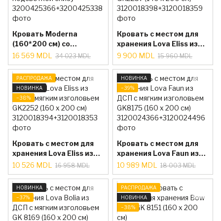
Кровать Moderna
Кровать с местом для
(160*200 см) со
хранения Lova Eliss из
светодиодной
ДСП с мягким
16 569 MDL
9 900 MDL
34 023 MDL
15 960 MDL
подсветкой снизу
изголовьем GK2257
(140 x 200 см)
РАСПРОДАЖА
НОВИНКА
НОВИНКА
−39%
−38%
Кровать с местом для
Кровать с местом для
хранения Lova Eliss из
хранения Lova Faun из
ДСП с мягким
ДСП с мягким
10 526 MDL
10 989 MDL
16 958 MDL
18 003 MDL
изголовьем GK2252
изголовьем GK8175 (160
(160 x 200 см)
x 200 см)
НОВИНКА
РАСПРОДАЖА
−37%
НОВИНКА
−38%