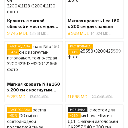
Кровать с мягкой
Мягкая кровать Lea 160
обивкой и местом для
x 200 см для спальни
хранения Costa 160 x
9 746 MDL
8 998 MDL
13 261 MDL
14 024 MDL
200 см
РАСПРОДАЖА
РАСПРОДАЖА
−47%
−41%
Мягкая кровать Nita 160
x 200 см с изогнутым
изголовьем, темно-
9 263 MDL
11 898 MDL
17 629 MDL
20 048 MDL
серая
РАСПРОДАЖА
НОВИНКА
−51%
−38%