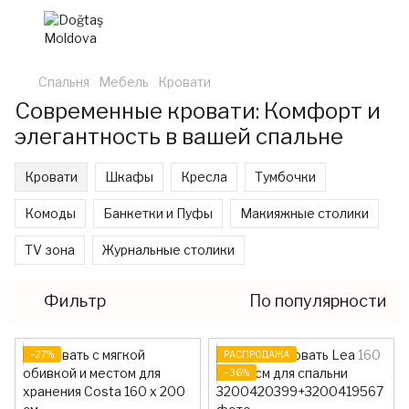
Спальня
Мебель
Кровати
Современные кровати: Комфорт и
элегантность в вашей спальне
Кровати
Шкафы
Кресла
Тумбочки
Комоды
Банкетки и Пуфы
Макияжные столики
TV зона
Журнальные столики
Фильтр
По популярности
−27%
РАСПРОДАЖА
−36%