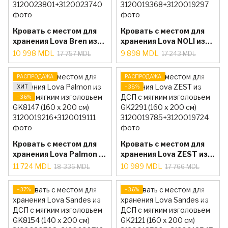
Кровать с местом для
Кровать с местом для
хранения Lova Bren из
хранения Lova NOLI из
ДСП с мягким
ДСП с мягким
10 998 MDL
9 898 MDL
17 757 MDL
17 243 MDL
изголовьем GK8166
изголовьем GK2252
(160 x 200 cm)
(160 x 200 см)
РАСПРОДАЖА
РАСПРОДАЖА
ХИТ
−38%
−36%
Кровать с местом для
Кровать с местом для
хранения Lova Palmon из
хранения Lova ZEST из
ДСП с мягким
ДСП с мягким
11 724 MDL
10 989 MDL
18 336 MDL
17 766 MDL
изголовьем GK8147
изголовьем GK2291
(160 x 200 см)
(160 x 200 cм)
−37%
−36%