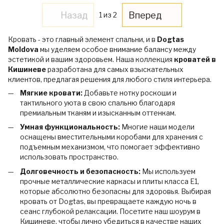
Назад
Вперед
1
из 2
Кровать - это главный элемент спальни, и в
Dogtas
Moldova
мы уделяем особое внимание балансу между
эстетикой и вашим здоровьем. Наша коллекция
кроватей в
Кишиневе
разработана для самых взыскательных
клиентов, предлагая решения для любого стиля интерьера.
Мягкие кровати:
Добавьте нотку роскоши и
тактильного уюта в свою спальню благодаря
премиальным тканям и изысканным оттенкам.
Умная функциональность:
Многие наши модели
оснащены вместительными коробами для хранения с
подъемным механизмом, что помогает эффективно
использовать пространство.
Долговечность и безопасность:
Мы используем
прочные металлические каркасы и плиты класса E1,
которые абсолютно безопасны для здоровья. Выбирая
кровать от Dogtas, вы превращаете каждую ночь в
сеанс глубокой релаксации. Посетите наш шоурум в
Кишиневе, чтобы лично убедиться в качестве наших