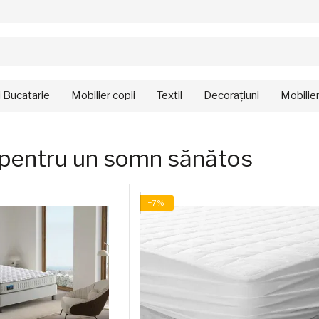
i Bucatarie
Mobilier copii
Textil
Decorațiuni
Mobilie
 pentru un somn sănătos
−7%