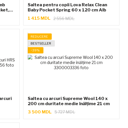
omb
Saltea pentru copii Lova Relax Clean
cket,
Baby Pocket Spring 60 x 120 cm Alb
1 415 MDL
2 556 MDL
REDUCERE
BESTSELLER
−39%
arcuri
Saltea cu arcuri Supreme Wool 140 x
200 cm duritate medie înălțime 21 cm
3 500 MDL
5 727 MDL