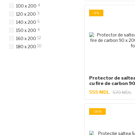
4
100 x 200
−3%
3
120 x 200
5
140 x 200
4
150 x 200
12
160 x 200
10
180 x 200
Protector de saltea
cu fire de carbon 9
555 MDL
570 MDL
−26%