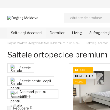
Mergi la conținutul principal
Saltele și Accesorii
Dormitor
Living
Sufragerie ș
Dogtas Moldova - Magazin de Mobilă Premium în Chișinău
Saltele și Accesorii
Saltele ortopedice premium
Saltele
REDUCERE
BESTSELLER
Saltele pentru copii
−42%
Accesorii pentru
saltele
11
Reducere