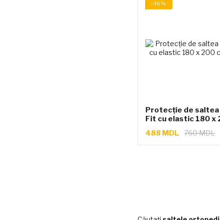
−36%
Protecție de salte
Fit cu elastic 180 x
488 MDL
760 MDL
Căutați
saltele ortopedi