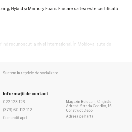
ring, Hybrid și Memory Foam. Fiecare saltea este certificată
fiind recunoscut la nivel internațional. În Moldova, sute de
la noi înseamnă materiale certificate, garanție oficială și
Suntem în rețelele de socializare
lizate:
ă corectă pe timpul nopții.
Informații de contact
 partenerului nu se resimt, garantând un somn liniștit.
022 123 123
Magazin Buiucani, Chișinău
dimensiuni standard cu înălțimi variate, adaptate pentru orice
Adresă: Strada Codrilor, 16,
(373) 60 112 112
Construct Depo
Adresa pe harta
Comandă apel
tea în rate
sau credit, cu condiții avantajoase. Oferim
saltele