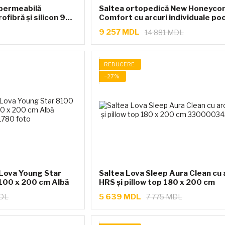
mpermeabilă
Saltea ortopedică New Honeyc
fibră și silicon 90
Comfort cu arcuri individuale po
160 x 200 cm
9 257 MDL
14 881 MDL
REDUCERE
−27%
 Lova Young Star
Saltea Lova Sleep Aura Clean cu 
 100 x 200 cm Albă
HRS și pillow top 180 x 200 cm
5 639 MDL
MDL
7 775 MDL