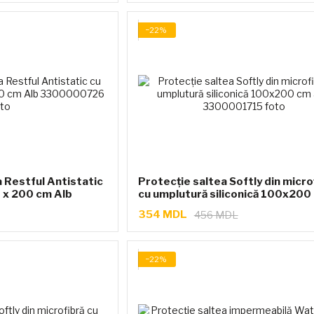
−22%
 Restful Antistatic
Protecție saltea Softly din micro
0 x 200 cm Alb
cu umplutură siliconică 100x200
albă
354 MDL
456 MDL
−22%