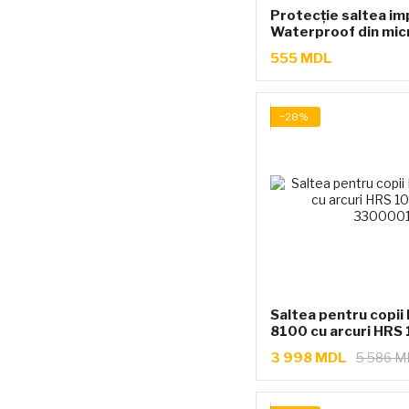
Protecție saltea i
Waterproof din micro
x 200 cm albă
555 MDL
−28%
Saltea pentru copii
8100 cu arcuri HRS
3 998 MDL
5 586 