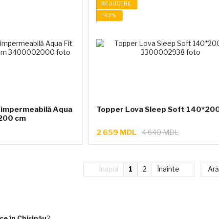
REDUCERE
−43%
a impermeabilă Aqua
Topper Lova Sleep Soft 140*200
 200 cm
2 659 MDL
4 640 MDL
Înapoi
1
2
Înainte
Ară
ce în Chișinău
?