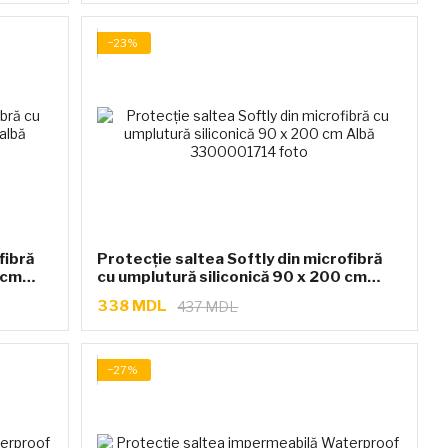
−23%
fibră
Protecție saltea Softly din microfibră
 cm
cu umplutură siliconică 90 x 200 cm
Albă
338 MDL
437 MDL
−27%