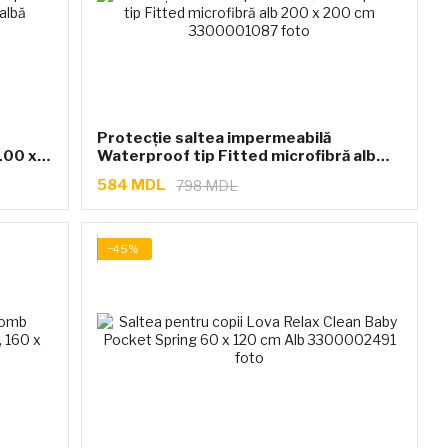
Protecție saltea impermeabilă
100 x
Waterproof tip Fitted microfibră alb
200 x 200 cm
584 MDL
798 MDL
−45%