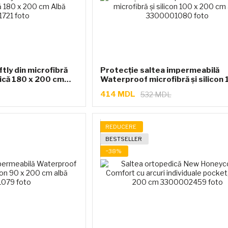
tly din microfibră
Protecție saltea impermeabilă
nică 180 x 200 cm
Waterproof microfibră și silicon 
200 cm albă
414 MDL
532 MDL
REDUCERE
BESTSELLER
−38%