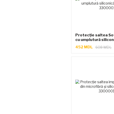
Protecție saltea Sof
cu umplutură silico
Albă
452 MDL
608 MDL