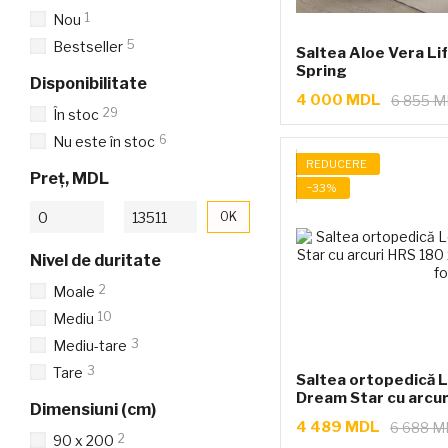
1
Nou
5
Bestseller
Saltea Aloe Vera Li
Spring
Disponibilitate
4 000 MDL
6 855 
29
În stoc
6
Nu este în stoc
REDUCERE
Preț, MDL
−33%
De la Preț, MDL
Până la Preț, MDL
OK
Nivel de duritate
2
Moale
10
Mediu
3
Mediu-tare
3
Tare
Saltea ortopedică 
Dream Star cu arcu
Dimensiuni (cm)
4 489 MDL
6 688 
2
90 x 200