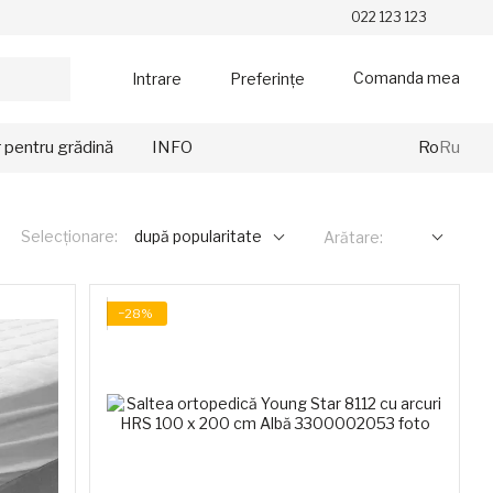
022 123 123
Comanda mea
Intrare
Preferințe
r pentru grădină
INFO
Ro
Ru
Selecționare:
după popularitate
Arătare:
−28%