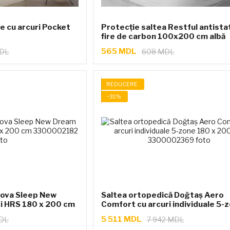
fe cu arcuri Pocket
Protecție saltea Restful antistat
fire de carbon 100x200 cm albă
565 MDL
MDL
608 MDL
REDUCERE
−31%
Lova Sleep New
Saltea ortopedică Doğtaş Aero
ri HRS 180 x 200 cm
Comfort cu arcuri individuale 5-
180 x 200 cm
5 511 MDL
MDL
7 942 MDL