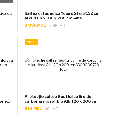
ică cu
Saltea ortopedică Young Star 8112 cu
arcuri HRS 100 x 200 cm Albă
3 998 MDL
5 586 MDL
−10%
Protecție saltea Restful cu fire de
zone
carbon și microfibră Alb 120 x 200 cm
614 MDL
684 MDL