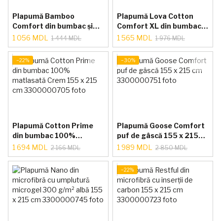
Plapumă Bamboo
Plapumă Lova Cotton
Comfort din bumbac și
Comfort XL din bumbac
fibre de bambus 155 x
100% matlasată Crem
1 056 MDL
1 565 MDL
1 444 MDL
1 976 MDL
215 cm Crem
215 x 235 cm
−22%
−30%
Plapumă Cotton Prime
Plapumă Goose Comfort
din bumbac 100%
puf de gâscă 155 x 215
matlasată Crem 155 x
cm
1 694 MDL
1 989 MDL
2 166 MDL
2 850 MDL
215 cm
−22%