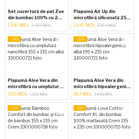
Set cuvertură de pat Zoe
Plapumă Air Up din
din bumbac 100% cu 2
microfibră siliconată 250
fețe de pernă 240 x 260
g/m² Albă 195 x 215 cm
1 543 MDL
1 047 MDL
2 304 MDL
1 254 MDL
cm Alb
−18%
−33%
Plapumă Aloe Vera din
Plapumă Aloe Vera din
microfibră cu umplutură
microfibră hipoalergenică
nanofibră 155 x 215 cm
albă 195 x 215 cm
900 MDL
867 MDL
1 102 MDL
1 292 MDL
albă
−27%
−21%