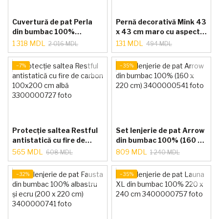
Cuvertură de pat Perla
Pernă decorativă Mink 43
din bumbac 100%
x 43 cm maro cu aspect
Terracotta 240 x 260 cm
de blană
1 318 MDL
131 MDL
2 016 MDL
494 MDL
−7%
−35%
Protecție saltea Restful
Set lenjerie de pat Arrow
antistatică cu fire de
din bumbac 100% (160 x
carbon 100x200 cm albă
220 cm)
565 MDL
809 MDL
608 MDL
1 240 MDL
−32%
−35%