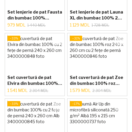
Set lenjerie de pat Fausta
Set lenjerie de pat Launa
din bumbac 100%
XL din bumbac 100% 220
albastru și ecru (200 x
x 240 cm
979 MDL
1 129 MDL
1 440 MDL
1 728 MDL
220 cm)
−33%
−31%
Set cuvertură de pat
Set cuvertură de pat Zoe
Elvira din bumbac 100%
din bumbac 100% roz
cu 2 fețe de pernă 240 x
240 x 260 cm cu 2 fețe
1 541 MDL
1 579 MDL
2 304 MDL
2 304 MDL
260 cm
de pernă
−33%
−17%