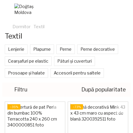
Dormitor
Textil
Textil
Lenjerie
Plapume
Perne
Perne decorative
Cearșafuri pe elastic
Pături și cuverturi
Prosoape și halate
Accesorii pentru saltele
Filtru
După popularitate
−35%
−73%