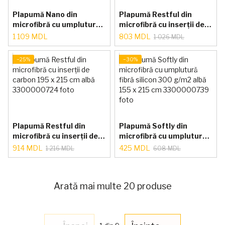
Plapumă Nano din
Plapumă Restful din
microfibră cu umplutură
microfibră cu inserții de
microgel 300 g/m² albă
carbon 155 x 215 cm
1 109 MDL
803 MDL
1 026 MDL
155 x 215 cm
−25%
−30%
Plapumă Restful din
Plapumă Softly din
microfibră cu inserții de
microfibră cu umplutură
carbon 195 x 215 cm albă
fibră silicon 300 g/m2
914 MDL
425 MDL
1 216 MDL
608 MDL
albă 155 x 215 cm
Arată mai multe 20 produse