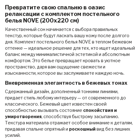
Превратите свою спальню в оазис
релаксации с комплектом постельного
белья NOVE (200x220 см)
Качественный сон начинается с выбора правильных
текстур, которые будут ласкать вашу кожу после долгого
дня. Комплект постельного белья NOVE в теплом бежевом
оттенке — идеальное решение для тех, кто ищет идеальный
баланс между минималистичной эстетикой и абсолютным
комфортом. Это белье превращает кровать в уютное
пространство, даря вам ощущение свежести и
изысканности, которое вы заслуживаете каждую ночь.
Вневременная элегантность в бежевых тонах
Сдержанный дизайн, дополненный тонкими линиями,
придает стиль любому интерьеру — от современного до
классического. Бежевый цвет известен своей
способностью вызывать состояние
спокойствия и
умиротворения
, способствуя быстрому засыпанию.
Текстура материала отражает особое внимание к деталям,
придавая спальне опрятный и
роскошный
вид без лишних
усилий.