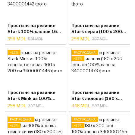
Простыня на резинке
Простыня на резинке
Stark 100% хлопок 160 x
Stark серая (100 x 200
200 см Белый
см) - 100% хлопок
398 MDL
298 MDL
531 MDL
397 MDL
−25%
РАСПРОДАЖА
−25%
Простыня на резинке
Простыня на резинке
Stark Mink из 100%
Stark лиловая (180 x
хлопка, бежевая, 100 x
200 cm) - из 100%
298 MDL
448 MDL
397 MDL
597 MDL
200 см
хлопка
РАСПРОДАЖА
РАСПРОДАЖА
−25%
−25%