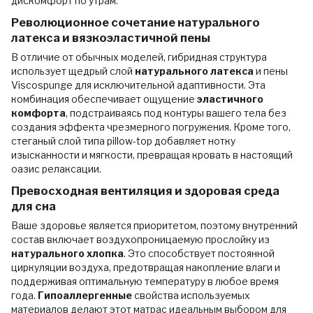
дискомфорт по утрам.
Революционное сочетание натурального
латекса и вязкоэластичной пены
В отличие от обычных моделей, гибридная структура
использует щедрый слой
натурального латекса
и пены
Viscospunge для исключительной адаптивности. Эта
комбинация обеспечивает ощущение
эластичного
комфорта
, подстраиваясь под контуры вашего тела без
создания эффекта чрезмерного погружения. Кроме того,
стеганый слой типа pillow-top добавляет нотку
изысканности и мягкости, превращая кровать в настоящий
оазис релаксации.
Превосходная вентиляция и здоровая среда
для сна
Ваше здоровье является приоритетом, поэтому внутренний
состав включает воздухопроницаемую прослойку из
натурального хлопка
. Это способствует постоянной
циркуляции воздуха, предотвращая накопление влаги и
поддерживая оптимальную температуру в любое время
года.
Гипоаллергенные
свойства используемых
материалов делают этот матрас идеальным выбором для