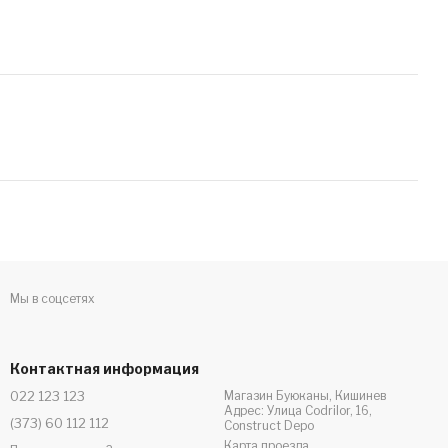
Мы в соцсетях
Контактная информация
022 123 123
Магазин Буюканы, Кишинев
Адрес: Улица Codrilor, 16,
(373) 60 112 112
Construct Depo
Карта проезда