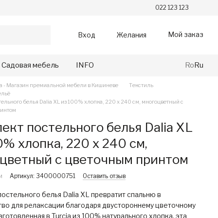
022 123 123
Мой заказ
Вход
Желания
Садовая мебель
INFO
Ro
Ru
va - Магазин премиальной мебели в Кишиневе
Текстиль
ельё
ельного белья Dalia XL из 100% хлопка, 220 x 240 см, многоцветный с
ринтом
ект постельного белья Dalia XL
0% хлопка, 220 x 240 см,
цветный с цветочным принтом
и
Артикул: 3400000751
Оставить отзыв
остельного белья Dalia XL превратит спальню в
тво для релаксации благодаря двустороннему цветочному
зготовленная в Turcia из 100% натурального хлопка, эта