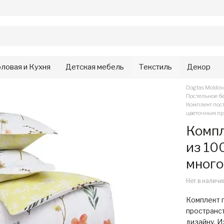
ловая и Кухня
Детская мебель
Текстиль
Декор
Dogtas Moldo
Постельное б
Комплект пост
цветочным п
Компл
из 10
много
Нет в наличи
Комплект п
пространс
дизайну. И