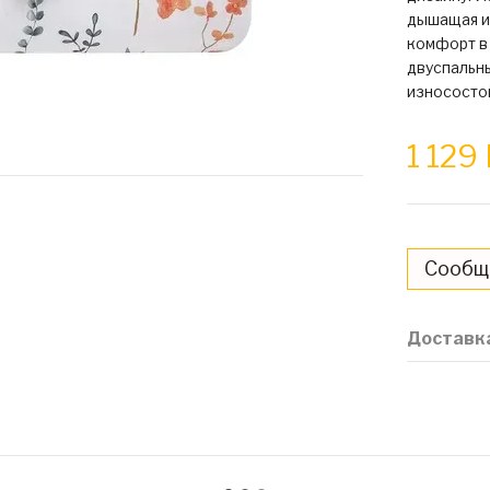
дышащая и
комфорт в
двуспальн
износосто
1 129
Сообщи
Доставк