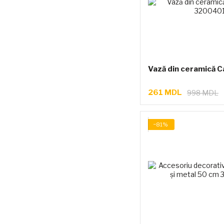
Vază din ceramică C
261 MDL
998 MDL
−81%