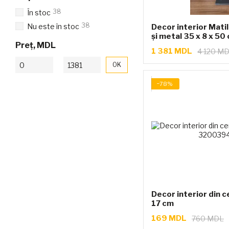
38
În stoc
38
Nu este în stoc
Decor interior Matil
și metal 35 x 8 x 50
Preț, MDL
1 381 MDL
4 120 M
De la Preț, MDL
Până la Preț, MDL
OK
−78%
Decor interior din c
17 cm
169 MDL
760 MDL