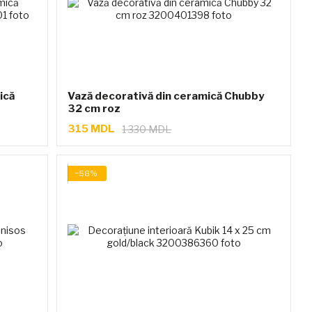
ică
Vază decorativă din ceramică Chubby
32 cm roz
315 MDL
1 330 MDL
−58%