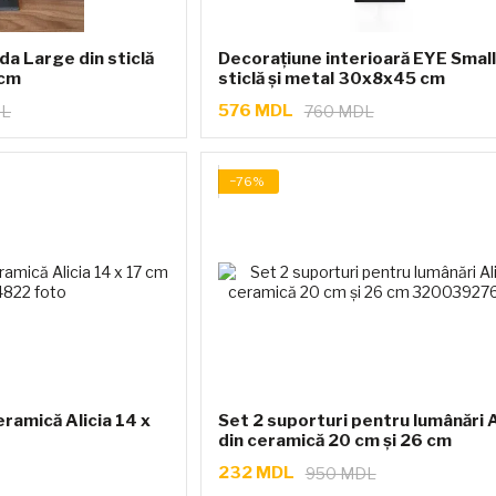
da Large din sticlă
Decorațiune interioară EYE Small
 cm
sticlă și metal 30x8x45 cm
576 MDL
DL
760 MDL
−76%
eramică Alicia 14 x
Set 2 suporturi pentru lumânări A
din ceramică 20 cm și 26 cm
232 MDL
950 MDL