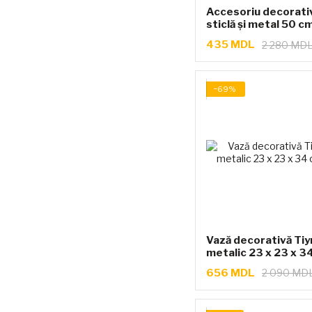
Accesoriu decorativ
sticlă și metal 50 c
435 MDL
2 280 MD
−69%
Vază decorativă Tiy
metalic 23 x 23 x 3
656 MDL
2 090 MD