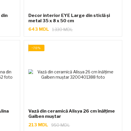
 din
Decor interior EYE Large din sticlă și
metal 35 x 8 x 50 cm
643 MDL
1 330 MDL
−78%
lina
Vază din ceramică Alisya 26 cm înălțime
Galben muștar
213 MDL
950 MDL