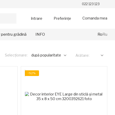
022 123 123
Comanda mea
Intrare
Preferințe
r pentru grădină
INFO
Ro
Ru
Selecționare:
după popularitate
Arătare:
−52%