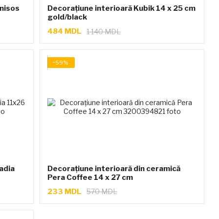
onisos
Decorațiune interioară Kubik 14 x 25 cm
gold/black
484 MDL
1 140 MDL
−59%
adia
Decorațiune interioară din ceramică
Pera Coffee 14 x 27 cm
233 MDL
570 MDL