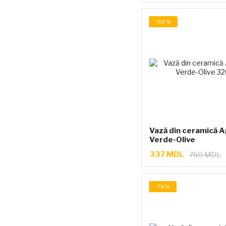
−56%
Vază din ceramică A
Verde-Olive
337 MDL
760 MDL
−74%