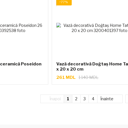
−77%
n ceramică Poseidon
Vază decorativă Doğtaş Home Ta
x 20 x 20 cm
261 MDL
1 140 MDL
Înapoi
1
2
3
4
Înainte