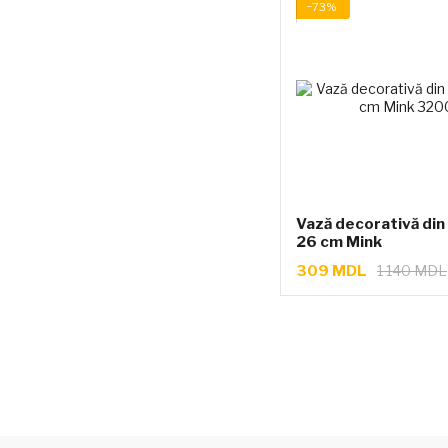
−73%
Vază decorativă di
26 cm Mink
309 MDL
1 140 MDL