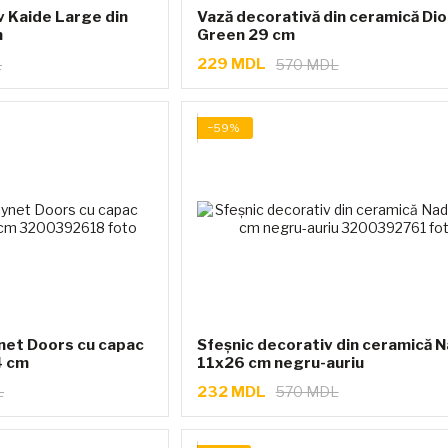
 Kaide Large din
Vază decorativă din ceramică Di
m
Green 29 cm
229 MDL
L
570 MDL
−59%
net Doors cu capac
Sfeșnic decorativ din ceramică N
4 cm
11x26 cm negru-auriu
232 MDL
L
570 MDL