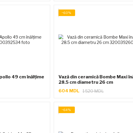
−60%
pollo 49 cm înălțime
Vază din ceramică Bombe Maxi în
28.5 cm diametru 26 cm
604 MDL
1 520 MDL
−64%