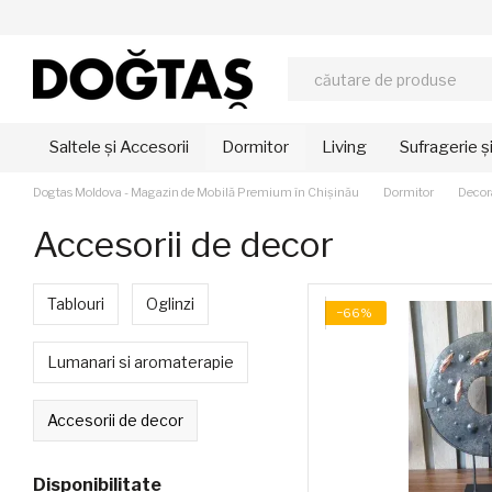
Mergi la conținutul principal
Saltele și Accesorii
Dormitor
Living
Sufragerie ș
Dogtas Moldova - Magazin de Mobilă Premium în Chișinău
Dormitor
Decor
Accesorii de decor
Tablouri
Oglinzi
−66%
Lumanari si aromaterapie
Accesorii de decor
Disponibilitate