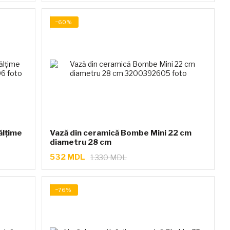
−60%
ălțime
Vază din ceramică Bombe Mini 22 cm
diametru 28 cm
532 MDL
1 330 MDL
−76%