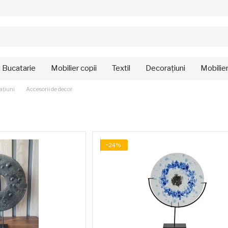
i Bucatarie
Mobilier copii
Textil
Decorațiuni
Mobilie
ațiuni
Accesorii de decor
−24%