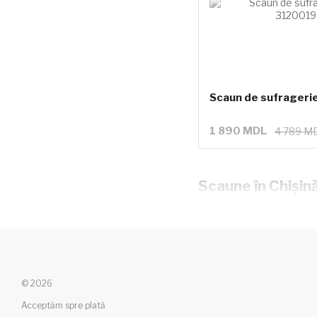
Scaun de sufrager
1 890 MDL
4 789 M
Scaune în Chișin
© 2026
Acceptăm spre plată