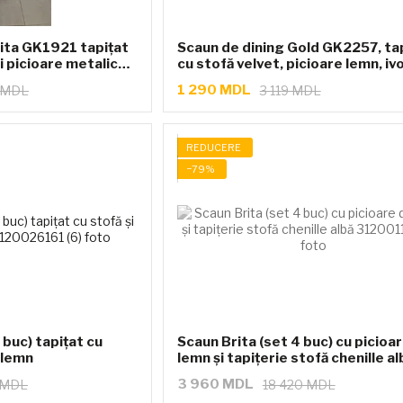
rita GK1921 tapițat
Scaun de dining Gold GK2257, ta
și picioare metalice
cu stofă velvet, picioare lemn, iv
1 290 MDL
 MDL
3 119 MDL
REDUCERE
−79%
 buc) tapițat cu
Scaun Brita (set 4 buc) cu picioare din
n lemn
lemn și tapițerie stofă chenille al
3 960 MDL
 MDL
18 420 MDL