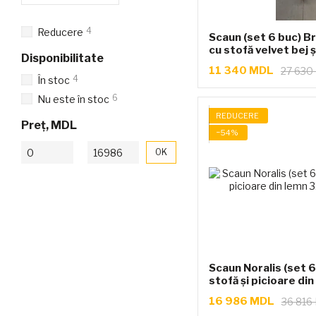
4
Reducere
Scaun (set 6 buc) B
cu stofă velvet bej 
Disponibilitate
alama
11 340 MDL
27 630
4
În stoc
6
Nu este în stoc
REDUCERE
Preț, MDL
−54%
De la Preț, MDL
Până la Preț, MDL
OK
Scaun Noralis (set 6
stofă și picioare di
16 986 MDL
36 816