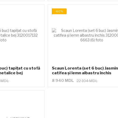
−60%
uc) tapițat cu stofă
Scaun Lorenta (set 6 buc) Jasmin
metalice bej
catifea și lemn albastru închis
8 940 MDL
4 MDL
22 104 MDL