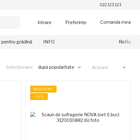
022 123 123
Comanda mea
Intrare
Preferințe
r pentru grădină
INFO
Ro
Ru
Selecționare:
după popularitate
Arătare:
REDUCERE
−55%