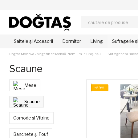
Mergi la conținutul principal
Saltele și Accesorii
Dormitor
Living
Sufragerie ș
Dogtas Moldova - Magazin de Mobilă Premium în Chișinău
Sufragerie și Bucat
Scaune
Mese
−59%
Scaune
Comode și Vitrine
Banchete și Pouf