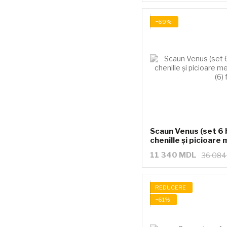
−69%
Scaun Venus (set 6 b
chenille și picioare 
11 340 MDL
36 08
REDUCERE
−61%