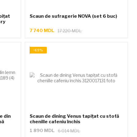
pițat
Scaun de sufragerie NOVA (set 6 buc)
ory
7 740 MDL
17 220 MDL
−69%
Scaun de dining Venus tapițat cu stofă
bă
chenille cafeniu închis
1 890 MDL
6 014 MDL