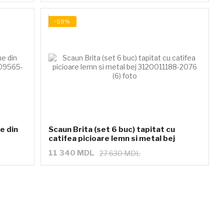
−59%
e din
Scaun Brita (set 6 buc) tapitat cu
catifea picioare lemn si metal bej
11 340 MDL
27 630 MDL