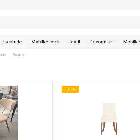
i Bucatarie
Mobilier copii
Textil
Decorațiuni
Mobilie
arie
Scaune
−59%