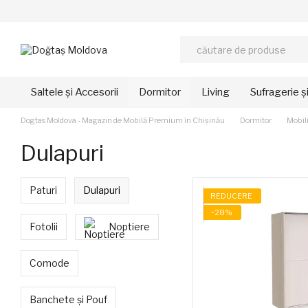
Mergi la conținutul principal
Saltele și Accesorii
Dormitor
Living
Sufragerie ș
Dogtas Moldova - Magazin de Mobilă Premium în Chișinău
Dormitor
Mobil
Dulapuri
Paturi
Dulapuri
REDUCERE
−28%
Fotolii
Noptiere
Comode
Banchete și Pouf