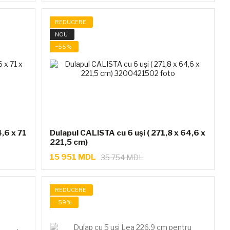
REDUCERE
NOU
−55%
,6 x 71
Dulapul CALISTA cu 6 uși ( 271,8 х 64,6 х
221,5 сm)
15 951 MDL
35 754 MDL
REDUCERE
−59%