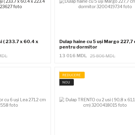
 ( 233.7 x 60.4 x
Dulap haine cu 5 uși Margo 227,7
pentru dormitor
13 016 MDL
 MDL
25 806 MDL
REDUCERE
NOU