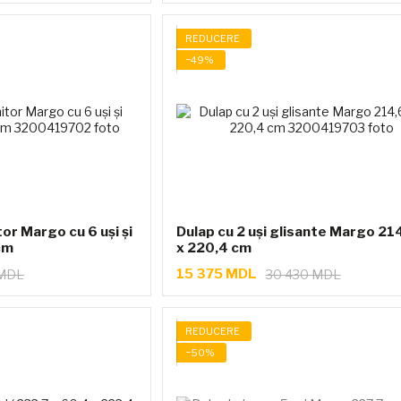
REDUCERE
−49%
or Margo cu 6 uși și
Dulap cu 2 uși glisante Margo 214
cm
x 220,4 cm
15 375 MDL
 MDL
30 430 MDL
REDUCERE
−50%