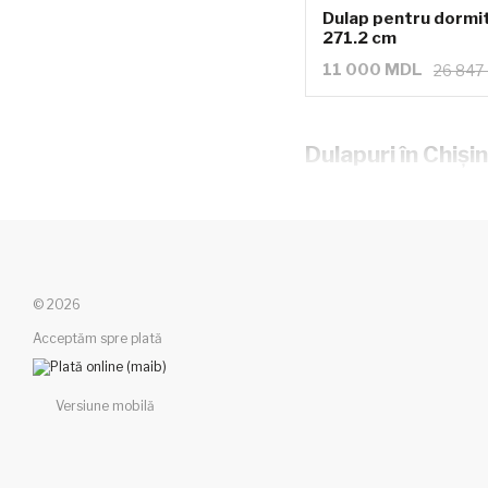
Dulap pentru dormit
271.2 cm
11 000 MDL
26 847
Dulapuri în Chiși
© 2026
Acceptăm spre plată
Versiune mobilă