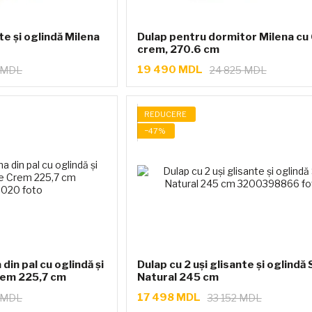
te și oglindă Milena
Dulap pentru dormitor Milena cu 6
crem, 270.6 cm
19 490 MDL
 MDL
24 825 MDL
REDUCERE
−47%
 din pal cu oglindă și
Dulap cu 2 uși glisante și oglindă 
rem 225,7 cm
Natural 245 cm
17 498 MDL
 MDL
33 152 MDL