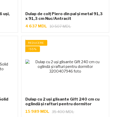
 uși,
Dulap de colț Piero din pal și metal 91,3
x 91,3 cm Nuc/Antracit
4 637 MDL
10 507 MDL
REDUCERE
−55%
Solid
Dulap cu 2 uși glisante Gift 240 cm cu
oglindă și rafturi pentru dormitor
15 989 MDL
35 400 MDL