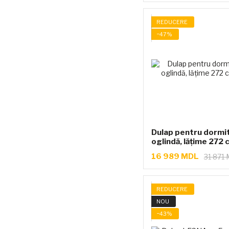
REDUCERE
−47%
Dulap pentru dormit
oglindă, lățime 272 
16 989 MDL
31 871
REDUCERE
NOU
−43%