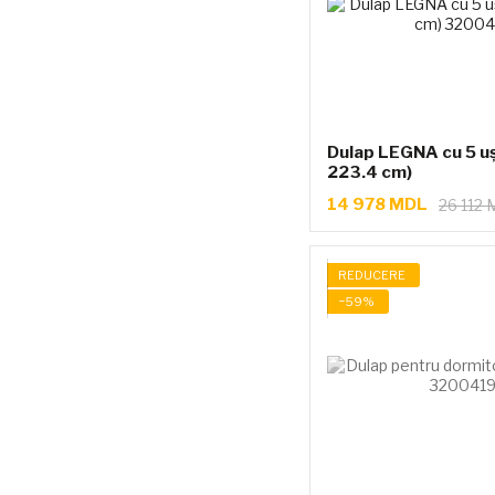
Dulap LEGNA cu 5 uși
223.4 cm)
14 978 MDL
26 112
REDUCERE
−59%