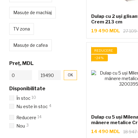
Masuțe de machiaj
Dulap cu 2 uși glisan
Crem 213 cm
TV zona
19 490 MDL
27 109
Masuțe de cafea
REDUCERE
−24%
Preț, MDL
De la Preț, MDL
Până la Preț, MDL
OK
Disponibilitate
10
În stoc
4
Nu este în stoc
Dulap cu 5 uși Milena
14
Reducere
mânere metalice C
3
Nou
14 490 MDL
18 947