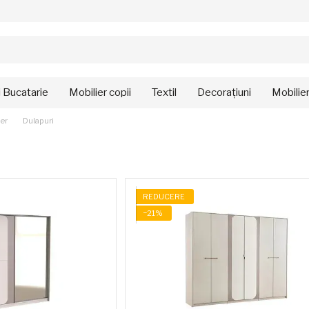
i Bucatarie
Mobilier copii
Textil
Decorațiuni
Mobilie
ier
Dulapuri
REDUCERE
−21%