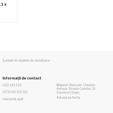
,1 x
Suntem în rețelele de socializare
Informații de contact
022 123 123
Magazin Buiucani, Chișinău
Adresă: Strada Codrilor, 16,
(373) 60 112 112
Construct Depo
Adresa pe harta
Comandă apel