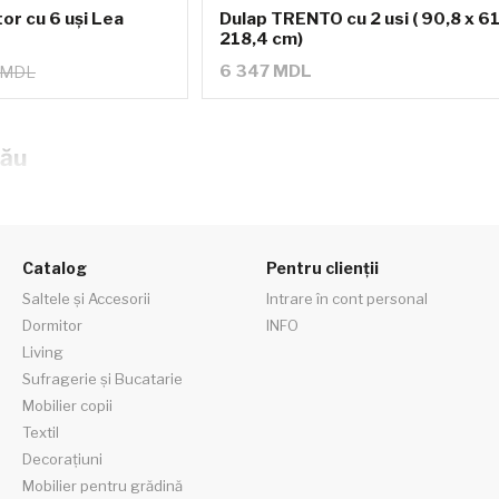
or cu 6 uși Lea
Dulap TRENTO cu 2 usi ( 90,8 x 61
218,4 cm)
6 347 MDL
 MDL
nău
Catalog
Pentru clienții
Saltele și Accesorii
Intrare în cont personal
Dormitor
INFO
Living
Sufragerie și Bucatarie
Mobilier copii
Textil
Decorațiuni
Mobilier pentru grădină