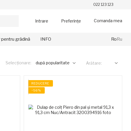
022 123 123
Comanda mea
Intrare
Preferințe
r pentru grădină
INFO
Ro
Ru
Selecționare:
după popularitate
Arătare:
REDUCERE
−56%