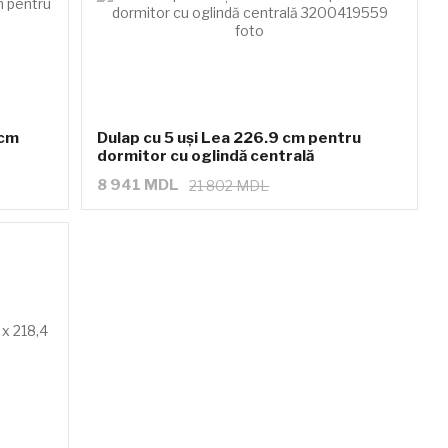
 cm
Dulap cu 5 uși Lea 226.9 cm pentru
dormitor cu oglindă centrală
8 941 MDL
21 802 MDL