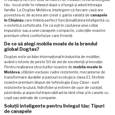
tău - locul unde te relaxezi după o zi lungă și aduni întreaga
familie. La Dogtas Moldova, înțelegem că fiecare casă are
povestea ei, de aceea am creat o gamă variată de
canapele
în Chișinău
care îmbină perfect funcționalitatea inteligentă cu
o estetică sofisticată. Fie că ești în căutarea unui colțar
impunător sau a unei canapele compacte, colecțiile noastre
premium oferă confortul pe care îl meriți.
De ce să alegi mobila moale de la brandul
global Dogtas?
Dogtas este un lider internațional în industria de mobilier,
având o istorie de peste 50 de ani de excelență și inovație.
Pentru realizarea structurilor noastre de
mobila moale în
Moldova
, utilizăm exclusiv cadre rezistente, mecanisme de
transformare durabile și panouri ecologice clasa E1. Stofele
noastre premium dispun de tehnologia
Easy Clean
- sunt
rezistente la uzură, hidrofobe și extrem de ușor de curățat,
păstrându-și aspectul impecabil ani la rând chiar și în casele cu
copii sau animale de companie.
Soluții inteligente pentru livingul tău: Tipuri
de canapele