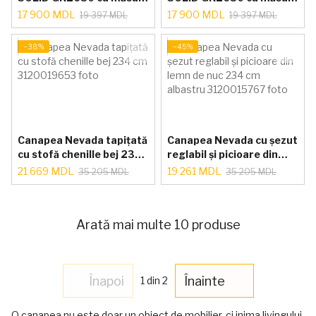
laterală dreapta (236
laterală stânga (236 cm)
17 900 MDL
17 900 MDL
19 397 MDL
19 397 MDL
cm) – Boucle ivory
– Boucle ivory
−38%
−45%
Canapea Nevada tapițată
Canapea Nevada cu șezut
cu stofă chenille bej 234
reglabil și picioare din
cm
lemn de nuc 234 cm
21 669 MDL
19 261 MDL
35 205 MDL
35 205 MDL
albastru
Arată mai multe 10 produse
Înapoi
Înainte
1
din 2
O canapea nu este doar un obiect de mobilier, ci inima livingului