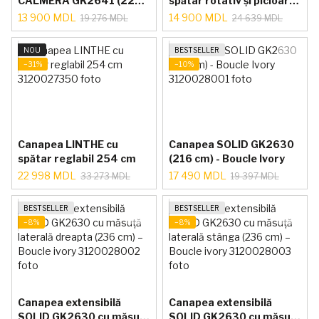
CALMERA GK2641 (226
spătar rotativ și picioare
cm) – Boucle Ivory
din lemn (233 cm) – Pluș
13 900 MDL
14 900 MDL
19 276 MDL
24 639 MDL
Cărămiziu
NOU
BESTSELLER
−31%
−10%
Canapea LINTHE cu
Canapea SOLID GK2630
spătar reglabil 254 cm
(216 cm) - Boucle Ivory
22 998 MDL
17 490 MDL
33 273 MDL
19 397 MDL
BESTSELLER
BESTSELLER
−8%
−8%
Canapea extensibilă
Canapea extensibilă
SOLID GK2630 cu măsuță
SOLID GK2630 cu măsuță