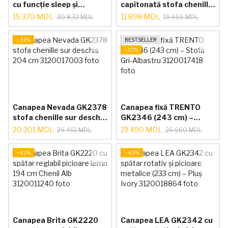
cu funcție sleep și
capitonată stofa chenille
picioare din lemn, 234
227 cm
15 370 MDL
11 898 MDL
30 832 MDL
19 666 MDL
cm, Alb Chenille
−31%
BESTSELLER
−27%
Canapea Nevada GK2378
Canapea fixă TRENTO
stofa chenille sur deschis
GK2346 (243 cm) –
204 cm
Stofă Gri-Albastru
20 301 MDL
19 490 MDL
29 461 MDL
26 660 MDL
−42%
−43%
Canapea Brita GK2220
Canapea LEA GK2342 cu