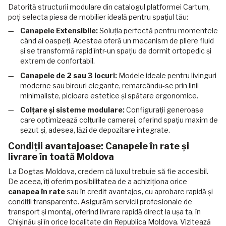
Datorită structurii modulare din catalogul platformei Cartum,
poți selecta piesa de mobilier ideală pentru spațiul tău:
Canapele Extensibile:
Soluția perfectă pentru momentele
când ai oaspeți. Acestea oferă un mecanism de pliere fluid
și se transformă rapid într-un spațiu de dormit ortopedic și
extrem de confortabil.
Canapele de 2 sau 3 locuri:
Modele ideale pentru livinguri
moderne sau birouri elegante, remarcându-se prin linii
minimaliste, picioare estetice și spătare ergonomice.
Colțare și sisteme modulare:
Configurații generoase
care optimizează colțurile camerei, oferind spațiu maxim de
șezut și, adesea, lăzi de depozitare integrate.
Condiții avantajoase: Canapele în rate și
livrare în toată Moldova
La Dogtas Moldova, credem că luxul trebuie să fie accesibil.
De aceea, îți oferim posibilitatea de a achiziționa orice
canapea în rate
sau în credit avantajos, cu aprobare rapidă și
condiții transparente. Asigurăm servicii profesionale de
transport și montaj, oferind livrare rapidă direct la ușa ta, în
Chișinău și în orice localitate din Republica Moldova. Vizitează