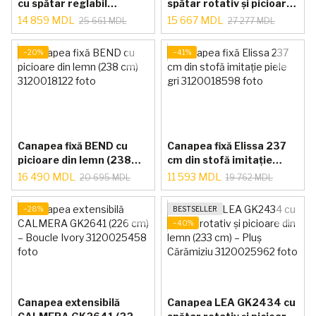
cu spătar reglabil
spătar rotativ și picioare
picioare lemn 194 cm
metalice (233 cm) – Pluș
14 859 MDL
15 667 MDL
25 661 MDL
27 277 MDL
Chenil Alb
Ivory
−20%
−41%
Canapea fixă BEND cu
Canapea fixă Elissa 237
picioare din lemn (238
cm din stofă imitație
cm)
piele gri
16 490 MDL
11 593 MDL
20 695 MDL
19 762 MDL
−28%
BESTSELLER
−40%
Canapea extensibilă
Canapea LEA GK2434 cu