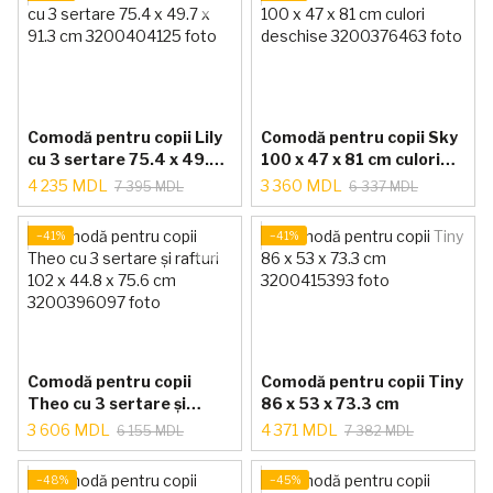
Comodă pentru copii Lily
Comodă pentru copii Sky
cu 3 sertare 75.4 x 49.7 x
100 x 47 x 81 cm culori
91.3 cm
deschise
4 235 MDL
3 360 MDL
7 395 MDL
6 337 MDL
−41%
−41%
Comodă pentru copii
Comodă pentru copii Tiny
Theo cu 3 sertare și
86 x 53 x 73.3 cm
rafturi 102 x 44.8 x 75.6
3 606 MDL
4 371 MDL
6 155 MDL
7 382 MDL
cm
−48%
−45%