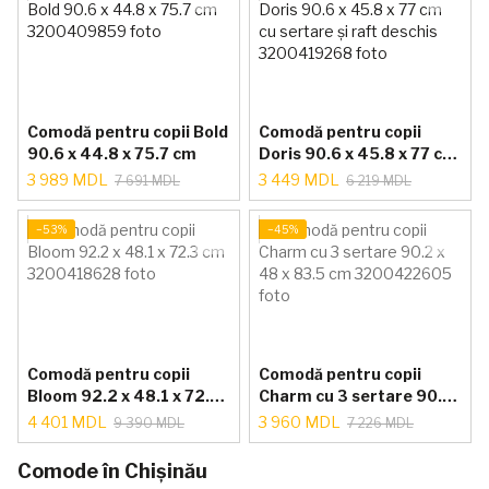
Comodă pentru copii Bold
Comodă pentru copii
90.6 x 44.8 x 75.7 cm
Doris 90.6 x 45.8 x 77 cm
cu sertare și raft deschis
3 989 MDL
3 449 MDL
7 691 MDL
6 219 MDL
−53%
−45%
Comodă pentru copii
Comodă pentru copii
Bloom 92.2 x 48.1 x 72.3
Charm cu 3 sertare 90.2
cm
x 48 x 83.5 cm
4 401 MDL
3 960 MDL
9 390 MDL
7 226 MDL
Comode în Chișinău