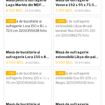
Masă pentru sufragerie
Masă de sufragerie
Lago Marble din MDF
Venera 192 x 95 x 75.5
laminat 220 x 100 cm alb
cm
8 999 MDL
5 999 MDL
24 642 MDL
13 855 MDL
marmură/sur
−55%
−60%
Masă de bucătărie și
Masă de sufragerie
sufragerie Lora 150 x 80
extensibilă Likya din pal
x 72.5 cm
laminat Nuc/Gold 170-
4 000 MDL
5 990 MDL
8 912 MDL
14 947 MDL
210 cm
−76%
−51%
Masă de bucătărie și
Masă de sufragerie