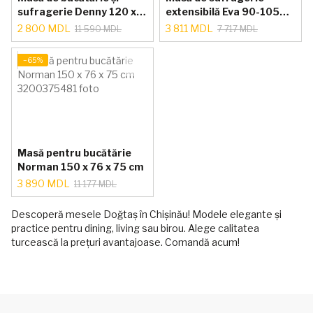
sufragerie Denny 120 x
extensibilă Eva 90-105
70 x 75 cm
cm Negru
2 800 MDL
3 811 MDL
11 590 MDL
7 717 MDL
−65%
Masă pentru bucătărie
Norman 150 x 76 x 75 cm
3 890 MDL
11 177 MDL
Descoperă mesele Doğtaș în Chișinău! Modele elegante și
practice pentru dining, living sau birou. Alege calitatea
turcească la prețuri avantajoase. Comandă acum!