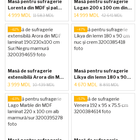
Masă pentru sufragerie
Masă pentru sufragerie
Lorenta din MDF și pal
Logan 200 x 100 cm din
195 x 95 cm
MDF și sticlă negru cu nuc
4 999 MDL
14 999 MDL
11 583 MDL
42 641 MDL
Antracit/Auriu
−62%
−47%
Masă de sufragerie
Masă pentru sufragerie
extensibilă Arora din MDF
Likya din lemn 180 x 90
laminat 190/230x100 cm
cm nuc și crem
3 999 MDL
4 670 MDL
10 439 MDL
8 891 MDL
Sur/Negru marmură
−63%
−57%