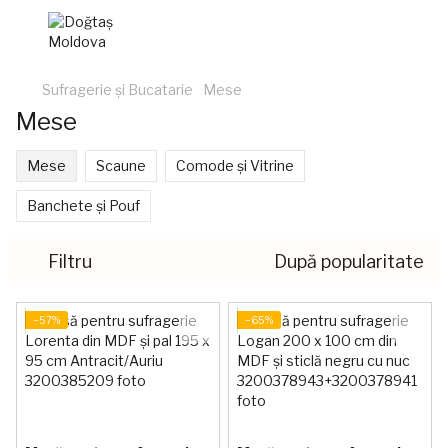
Sufragerie și Bucatarie
Mese
Mese
Mese
Scaune
Comode și Vitrine
Banchete și Pouf
Filtru
După popularitate
−57%
−65%