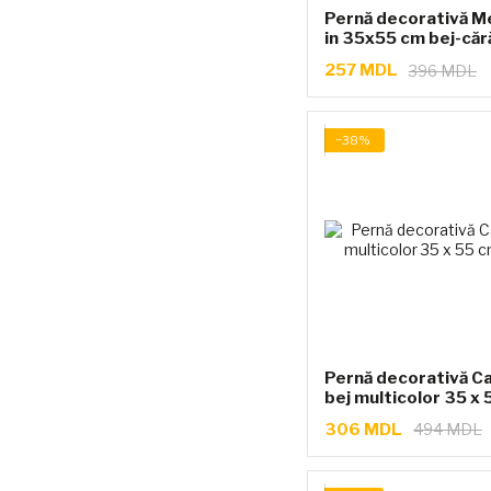
Pernă decorativă Me
in 35x55 cm bej-că
257 MDL
396 MDL
−38%
Pernă decorativă C
bej multicolor 35 x
306 MDL
494 MDL