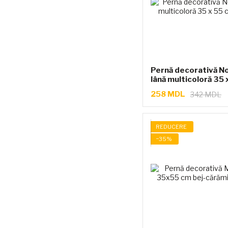
Pernă decorativă No
lână multicoloră 35 
258 MDL
342 MDL
REDUCERE
−35%