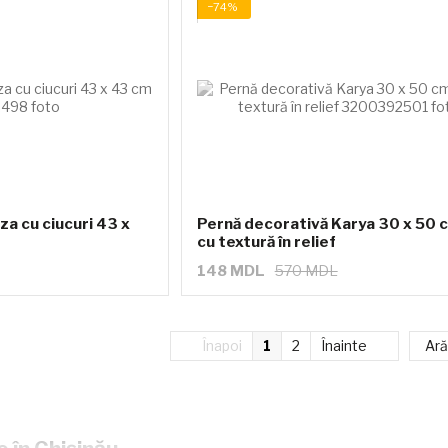
−74%
za cu ciucuri 43 x
Pernă decorativă Karya 30 x 50 
cu textură în relief
148 MDL
570 MDL
Înapoi
1
2
Înainte
Ară