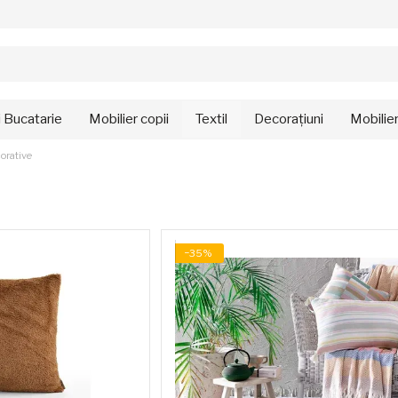
i Bucatarie
Mobilier copii
Textil
Decorațiuni
Mobilie
orative
−35%