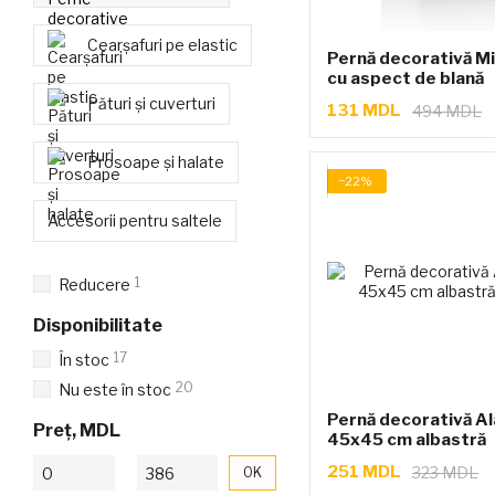
Cearșafuri pe elastic
Pernă decorativă M
cu aspect de blană
Pături și cuverturi
131 MDL
494 MDL
Prosoape și halate
−22%
Accesorii pentru saltele
1
Reducere
Disponibilitate
17
În stoc
20
Nu este în stoc
Pernă decorativă Ala
Preț, MDL
45x45 cm albastră
De la Preț, MDL
Până la Preț, MDL
251 MDL
323 MDL
OK