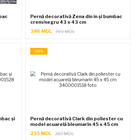
bac
Pernă decorativă Zena din in și bumbac
crem/negru 43 x 43 cm
386 MDL
760 MDL
−39%
bac și
Pernă decorativă Clark din poliester cu
model acuarelă bleumarin 45 x 45 cm
235 MDL
387 MDL