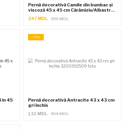
Pernă decorativă Camile din bumbac și
viscoză 45 x 45 cm Cărămiziu/Albastru
deschis
247 MDL
399 MDL
−73%
 in 45
Pernă decorativă Antracite 43 x 43 cm
gri închis
131 MDL
494 MDL