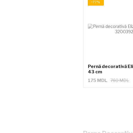
−77%
Pernă decorativă Eli
43 cm
175 MDL
760 MDL