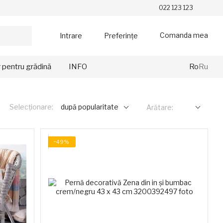
022 123 123
Comanda mea
Intrare
Preferințe
r pentru grădină
INFO
Ro
Ru
Selecționare:
după popularitate
Arătare:
−49%