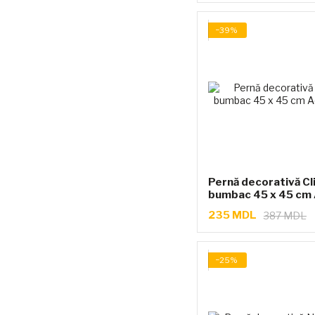
−39%
Pernă decorativă Cli
bumbac 45 x 45 cm
235 MDL
387 MDL
−25%