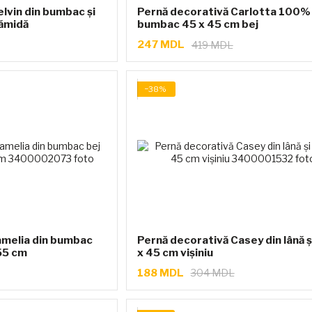
lvin din bumbac și
Pernă decorativă Carlotta 100%
rămidă
bumbac 45 x 45 cm bej
247 MDL
419 MDL
−38%
amelia din bumbac
Pernă decorativă Casey din lână și
 55 cm
x 45 cm vișiniu
188 MDL
304 MDL