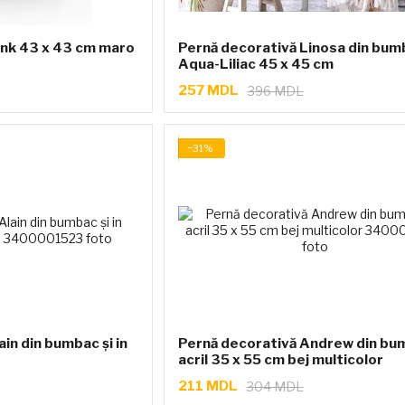
ink 43 x 43 cm maro
Pernă decorativă Linosa din bum
Aqua-Liliac 45 x 45 cm
257 MDL
396 MDL
−31%
in din bumbac și in
Pernă decorativă Andrew din bum
acril 35 x 55 cm bej multicolor
211 MDL
304 MDL