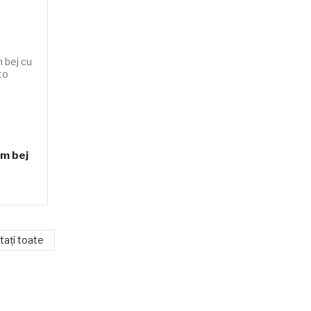
cm bej
tați toate