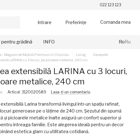
022 123 123
Comanda mea
Intrare
Preferințe
r pentru grădină
INFO
Ro
Ru
a - Magazin de Mobilă Premium în Chișinău
Living
Canapele
ibilă LARINA cu 3 locuri, pe picioare metalice, 240 cm
a extensibilă LARINA cu 3 locuri,
ioare metalice, 240 cm
oc
Articol: 3120020589
Lasa-ți un comentariu
xtensibilă Larina transformă livingul într-un spațiu rafinat,
i locuri generoase pe o lățime de 240 cm. Șezutul din spumă
ă și picioarele metalice înalte asigură un confort superior și
 pentru întreaga familie. Este alegerea ideală pentru un decor
inând estetica glam cu utilitatea cotidiană.