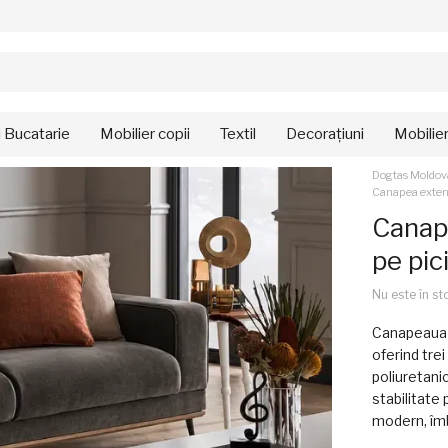
i Bucatarie
Mobilier copii
Textil
Decorațiuni
Mobilie
Dogtas Moldov
Canapea extens
Canape
pe pic
Nu este în st
Canapeaua e
oferind tre
poliuretanic
stabilitate
modern, îmb