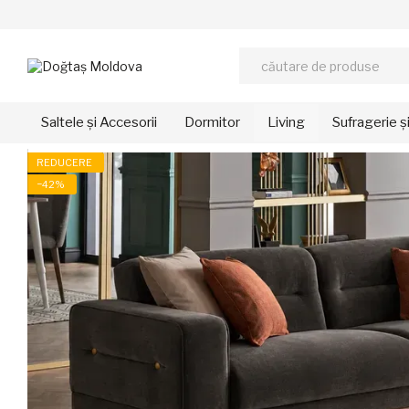
Mergi la conținutul principal
Saltele și Accesorii
Dormitor
Living
Sufragerie ș
REDUCERE
−42%