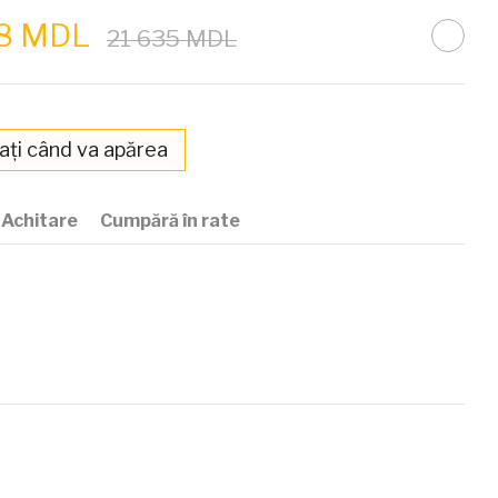
28 MDL
21 635 MDL
ați când va apărea
Achitare
Cumpără în rate