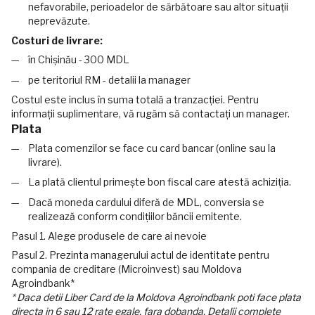
nefavorabile, perioadelor de sărbătoare sau altor situații
neprevăzute.
Costuri de livrare:
în Chișinău - 300 MDL
pe teritoriul RM - detalii la manager
Costul este inclus în suma totală a tranzacției. Pentru
informații suplimentare, vă rugăm să contactați un manager.
Plata
Plata comenzilor se face cu card bancar (online sau la
livrare).
La plată clientul primește bon fiscal care atestă achiziția.
Dacă moneda cardului diferă de MDL, conversia se
realizează conform condițiilor băncii emitente.
Pasul 1. Alege produsele de care ai nevoie
Pasul 2. Prezinta managerului actul de identitate pentru
compania de creditare (Microinvest) sau Moldova
Agroindbank*
* Daca detii Liber Card de la Moldova Agroindbank poti face plata
directa in 6 sau 12 rate egale, fara dobanda. Detalii complete