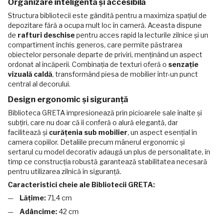
Organizare inteligentă și accesibilă
Structura bibliotecii este gândită pentru a maximiza spațiul de
depozitare fără a ocupa mult loc în cameră. Aceasta dispune
de
rafturi deschise
pentru acces rapid la lecturile zilnice și un
compartiment închis generos, care permite păstrarea
obiectelor personale departe de priviri, menținând un aspect
ordonat al încăperii. Combinația de texturi oferă o
senzație
vizuală caldă
, transformând piesa de mobilier într-un punct
central al decorului.
Design ergonomic și siguranță
Biblioteca GRETA impresionează prin picioarele sale înalte și
subțiri, care nu doar că îi conferă o alură elegantă, dar
facilitează și
curățenia sub mobilier
, un aspect esențial în
camera copiilor. Detaliile precum mânerul ergonomic și
sertarul cu model decorativ adaugă un plus de personalitate, în
timp ce construcția robustă garantează stabilitatea necesară
pentru utilizarea zilnică în siguranță.
Caracteristici cheie ale Bibliotecii GRETA:
Lățime:
71,4 cm
Adâncime:
42 cm