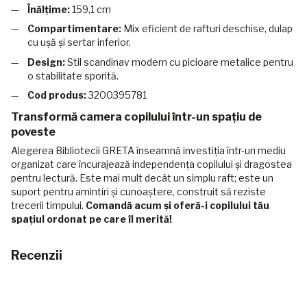
Înălțime:
159,1 cm
Compartimentare:
Mix eficient de rafturi deschise, dulap
cu ușă și sertar inferior.
Design:
Stil scandinav modern cu picioare metalice pentru
o stabilitate sporită.
Cod produs:
3200395781
Transformă camera copilului într-un spațiu de
poveste
Alegerea Bibliotecii GRETA înseamnă investiția într-un mediu
organizat care încurajează independența copilului și dragostea
pentru lectură. Este mai mult decât un simplu raft; este un
suport pentru amintiri și cunoaștere, construit să reziste
trecerii timpului.
Comandă acum și oferă-i copilului tău
spațiul ordonat pe care îl merită!
Recenzii