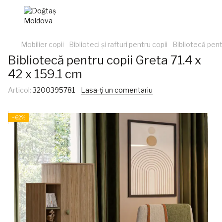
Mobilier copii
Biblioteci și rafturi pentru copii
Bibliotecă pent
Bibliotecă pentru copii Greta 71.4 x
42 x 159.1 cm
Articol:
3200395781
Lasa-ți un comentariu
−62%