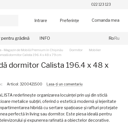
022 123 123
Comanda mea
Intrare
Preferințe
r pentru grădină
INFO
Ro
Ru
a - Magazin de Mobilă Premium în Chișinău
Dormitor
Mobilier
modă dormitor Calista 196.4 x 48 x 79 cm
ă dormitor Calista 196.4 x 48 x
m
oc
Articol: 3200421500
Lasa-ți un comentariu
STA redefinește organizarea locuinței prin uși din sticlă
icioare metalice subțiri, oferind o estetică modernă și lejeritate
mpartimentarea hibridă cu sertare spațioase și rafturi protejate
inea perfectă în living sau dormitor. Este piesa ideală pentru
televizorului și expunerea rafinată a obiectelor decorative.