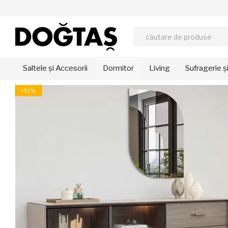
Mergi la conținutul principal
Saltele și Accesorii
Dormitor
Living
Sufragerie ș
−51%