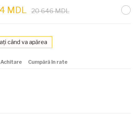
54 MDL
20 646 MDL
ați când va apărea
Achitare
Cumpără în rate