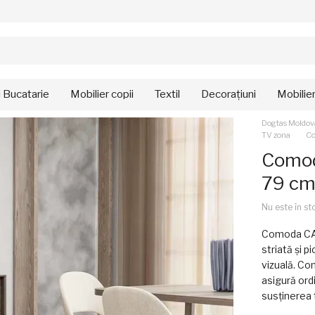
i Bucatarie
Mobilier copii
Textil
Decorațiuni
Mobilie
Dogtas Moldov
TV zona
Co
Comod
79 c
Nu este în st
Comoda CALI
striată și p
vizuală. Co
asigură ord
susținerea 