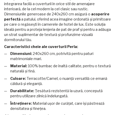
integrarea facilă a cuverturii în orice stil de amenajare
interioară, de la cel modern la cel clasic sau rustic.
Dimensiunile generoase de 240x260 cm asigură o
acoperire
perfectă
a patului, oferind acea imagine ordonată și primitoare
pe care o regăsești în camerele de hotel de lux. Este soluția
ideală pentru a proteja lenjeria de pat de praf și pentru a adăuga
un strat suplimentar de textură și profunzime vizuală
dormitorului tău.
Caracteristici cheie ale cuverturii Perla:
Dimensiuni:
240x260 cm, potrivită pentru paturi
matrimoniale mari.
Material:
100% bumbac de înaltă calitate, pentru o textură
naturală și fină.
Culoare:
Terracotte/Camel, o nuanță versatilă ce emană
căldură și eleganță.
Durabilitate:
Țesătură rezistentă la uzură, concepută
pentru utilizare zilnică îndelungată.
Întreținere:
Material ușor de curățat, care își păstrează
densitatea și finețea.