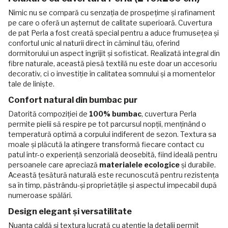
Nimic nu se compară cu senzația de prospețime și rafinament
pe care o oferă un așternut de calitate superioară. Cuvertura
de pat Perla a fost creată special pentru a aduce frumusețea și
confortul unic al naturii direct în căminul tău, oferind
dormitorului un aspect îngrijit și sofisticat. Realizată integral din
fibre naturale, această piesă textilă nu este doar un accesoriu
decorativ, ci o investiție în calitatea somnului și a momentelor
tale de liniște.
Confort natural din bumbac pur
Datorită compoziției de
100% bumbac
, cuvertura Perla
permite pielii să respire pe tot parcursul nopții, menținând o
temperatură optimă a corpului indiferent de sezon. Textura sa
moale și plăcută la atingere transformă fiecare contact cu
patul într-o experiență senzorială deosebită, fiind ideală pentru
persoanele care apreciază
materialele ecologice
și durabile.
Această țesătură naturală este recunoscută pentru rezistența
sa în timp, păstrându-și proprietățile și aspectul impecabil după
numeroase spălări.
Design elegant și versatilitate
Nuanța caldă și textura lucrată cu atenție la detalii permit