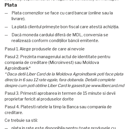
Plata
Plata comenzilor se face cu card bancar (online sau la
livrare).
La plată clientul primește bon fiscal care atestă achiziția.
Dacă moneda cardului diferă de MDL, conversia se
realizează conform condițiilor băncii emitente.
Pasul 1. Alege produsele de care ai nevoie
Pasul 2. Prezinta managerului actul de identitate pentru
compania de creditare (Microinvest) sau Moldova
Agroindbank*
* Daca detii Liber Card de la Moldova Agroindbank poti face plata
directa in 6 sau 12 rate egale, fara dobanda. Detalii complete
despre cum poti obtine Liber Card le gasesti pe www.libercard.md
Pasul 3. Primesti aprobarea in termen de 15 minute si devii
proprietar fericit al produselor dorite
Pasul 4. Platesti ratele la timp la Banca sau compania de
creditare.
Ce trebuie sa stii:
plata in rate este disponibila pentru toate produsele cu