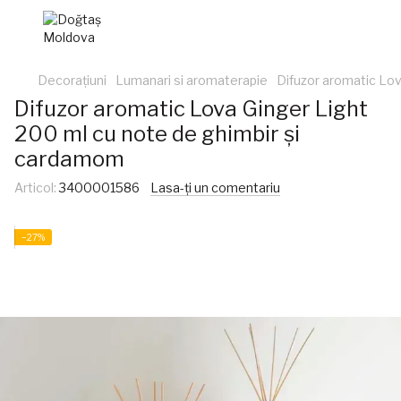
Decorațiuni
Lumanari si aromaterapie
Difuzor aromatic Lov
Difuzor aromatic Lova Ginger Light
200 ml cu note de ghimbir și
cardamom
Articol:
3400001586
Lasa-ți un comentariu
−27%