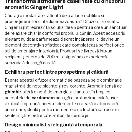
Transformă atmosfera casei tale cu difuzorul
aromatic Ginger Light
Căutați o modalitate rafinată de a aduce echilibru și
prospețime în locuința dumneavoastră? Difuzorul aromatic
Ginger Light reprezintă soluția ideală pentru a crea un sanctuar
de relaxare chiar în confortul propriului cămin. Acest accesoriu
elegant nu doar parfumează discret încăperea, ci devine un
element decorativ sofisticat care completează perfect orice
stil de amenajare interioară. Produsul se livrează într-un
recipient generos de 200 ml, asigurând o experiență
senzorială de lungă durată.
Echilibru perfect între prospețime și căldură
Esența acestui difuzor aromatic se bazează pe o combinație
magistrală de note picante și revigorante. Aroma intensă de
ghimbir
oferă o notă de energie și claritate, în timp ce
accentele de
cardamom
adaugă o profunzime caldă, ușor
exotică. Împreună, aceste elemente creează o atmosferă
primitoare, ideală pentru momentele de lectură sau pentru
serile liniștite petrecute alături de cei dragi.
Design minimalist și eleganță atemporală