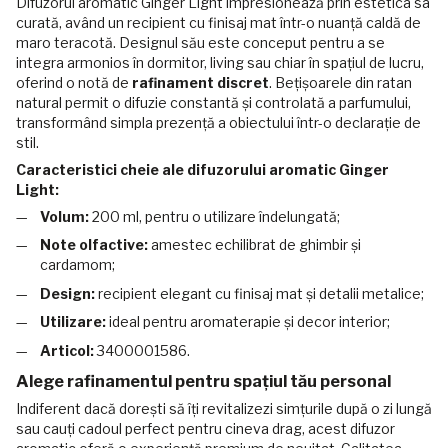
Difuzorul aromatic Ginger Light impresionează prin estetica sa
curată, având un recipient cu finisaj mat într-o nuanță caldă de
maro teracotă. Designul său este conceput pentru a se
integra armonios în dormitor, living sau chiar în spațiul de lucru,
oferind o notă de
rafinament discret
. Bețișoarele din ratan
natural permit o difuzie constantă și controlată a parfumului,
transformând simpla prezență a obiectului într-o declarație de
stil.
Caracteristici cheie ale difuzorului aromatic Ginger
Light:
Volum:
200 ml, pentru o utilizare îndelungată;
Note olfactive:
amestec echilibrat de ghimbir și
cardamom;
Design:
recipient elegant cu finisaj mat și detalii metalice;
Utilizare:
ideal pentru aromaterapie și decor interior;
Articol:
3400001586.
Alege rafinamentul pentru spațiul tău personal
Indiferent dacă dorești să îți revitalizezi simțurile după o zi lungă
sau cauți cadoul perfect pentru cineva drag, acest difuzor