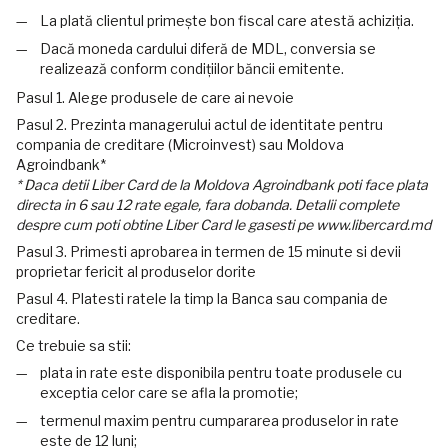
La plată clientul primește bon fiscal care atestă achiziția.
Dacă moneda cardului diferă de MDL, conversia se
realizează conform condițiilor băncii emitente.
Pasul 1. Alege produsele de care ai nevoie
Pasul 2. Prezinta managerului actul de identitate pentru
compania de creditare (Microinvest) sau Moldova
Agroindbank*
* Daca detii Liber Card de la Moldova Agroindbank poti face plata
directa in 6 sau 12 rate egale, fara dobanda. Detalii complete
despre cum poti obtine Liber Card le gasesti pe www.libercard.md
Pasul 3. Primesti aprobarea in termen de 15 minute si devii
proprietar fericit al produselor dorite
Pasul 4. Platesti ratele la timp la Banca sau compania de
creditare.
Ce trebuie sa stii:
plata in rate este disponibila pentru toate produsele cu
exceptia celor care se afla la promotie;
termenul maxim pentru cumpararea produselor in rate
este de 12 luni;