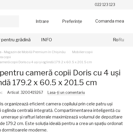
022 123 123
Comanda mea
Intrare
Preferințe
r pentru grădină
INFO
Ro
Ru
a - Magazin de Mobilă Premium în Chișinău
Mobilier copii
a copii
ameră copii Doris cu 4 uși și oglindă 179.2 x 60.5 x 201.5 cm
pentru cameră copii Doris cu 4 uși
indă 179.2 x 60.5 x 201.5 cm
oc
Articol: 3200419267
Lasa-ți un comentariu
is organizează eficient camera copilului prin cele patru uși
i oglinda centrală integrată. Compartimentarea inteligentă cu
 umerașe și rafturi laterale maximizează volumul de depozitare
 de 179.2 cm. Este soluția ideală pentru a crea un spațiu ordonat
în dormitoarele moderne.