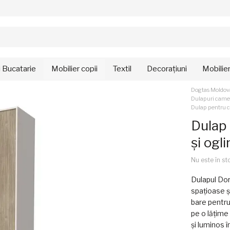
i Bucatarie
Mobilier copii
Textil
Decorațiuni
Mobilie
Dogtas Moldov
Dulapuri camer
Dulap pentru c
Dulap 
și ogl
Nu este în st
Dulapul Dor
spațioase ș
bare pentru
pe o lățime
și luminos 