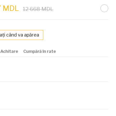
7 MDL
12 668 MDL
ați când va apărea
Achitare
Cumpără în rate