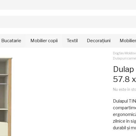
i Bucatarie
Mobilier copii
Textil
Decorațiuni
Mobilie
Dogtas Moldov
Dulapuri camer
Dulap 
57.8 
Nu este în st
Dulapul TIN
compartimen
ergonomică 
zilnice în s
durabil și 