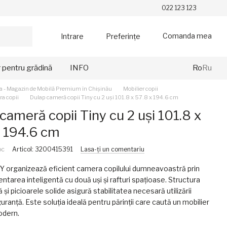
022 123 123
Comanda mea
Intrare
Preferințe
r pentru grădină
INFO
Ro
Ru
a - Magazin de Mobilă Premium în Chișinău
Mobilier copii
a copii
Dulap cameră copii Tiny cu 2 uși 101.8 x 57.8 x 194.6 cm
cameră copii Tiny cu 2 uși 101.8 x
x 194.6 cm
oc
Articol: 3200415391
Lasa-ți un comentariu
Y organizează eficient camera copilului dumneavoastră prin
tarea inteligentă cu două uși și rafturi spațioase. Structura
și picioarele solide asigură stabilitatea necesară utilizării
iguranță. Este soluția ideală pentru părinții care caută un mobilier
modern.