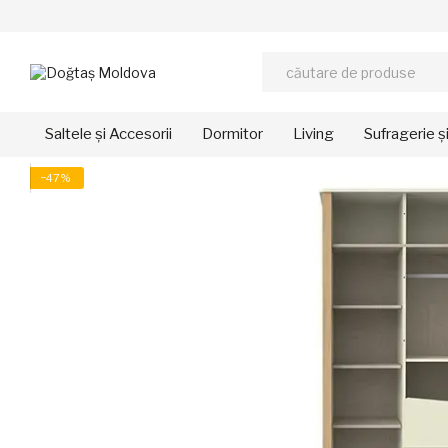
Mergi la conținutul principal
Saltele și Accesorii
Dormitor
Living
Sufragerie ș
−47%