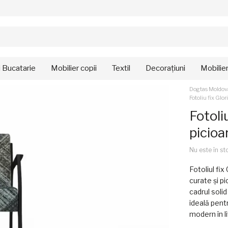
i Bucatarie
Mobilier copii
Textil
Decorațiuni
Mobilie
Dogtas Moldov
Fotoliu fix Glo
Fotoli
picioa
Nu este în st
Fotoliul fix
curate și p
cadrul soli
ideală pent
modern în l