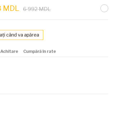
8 MDL
6 992 MDL
ați când va apărea
Achitare
Cumpără în rate