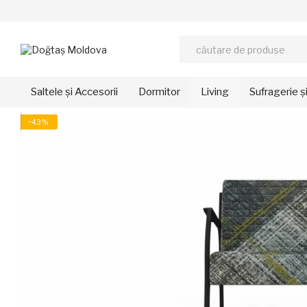
Mergi la conținutul principal
Saltele și Accesorii
Dormitor
Living
Sufragerie ș
−43%