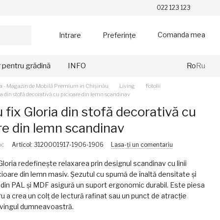
022 123 123
Comanda mea
Intrare
Preferințe
r pentru grădină
INFO
Ro
Ru
a - Magazin de Mobilă Premium în Chișinău
Living
Fotolii
ria din stofă decorativă cu picioare din lemn scandinav
u fix Gloria din stofă decorativă cu
re din lemn scandinav
oc
Articol: 3120001917-1906-1906
Lasa-ți un comentariu
 Gloria redefinește relaxarea prin designul scandinav cu linii
icioare din lemn masiv. Șezutul cu spumă de înaltă densitate și
d din PAL și MDF asigură un suport ergonomic durabil. Este piesa
ru a crea un colț de lectură rafinat sau un punct de atracție
ivingul dumneavoastră.