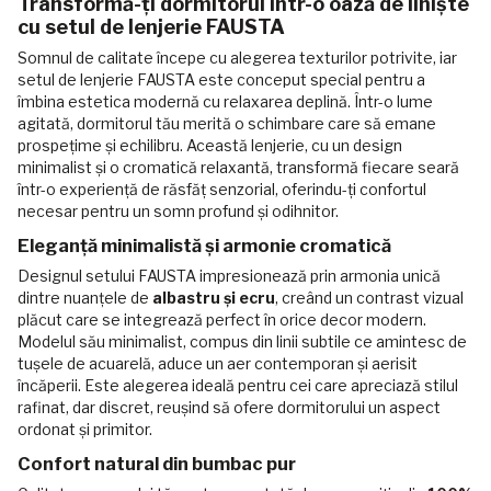
Transformă-ți dormitorul într-o oază de liniște
cu setul de lenjerie FAUSTA
Somnul de calitate începe cu alegerea texturilor potrivite, iar
setul de lenjerie FAUSTA este conceput special pentru a
îmbina estetica modernă cu relaxarea deplină. Într-o lume
agitată, dormitorul tău merită o schimbare care să emane
prospețime și echilibru. Această lenjerie, cu un design
minimalist și o cromatică relaxantă, transformă fiecare seară
într-o experiență de răsfăț senzorial, oferindu-ți confortul
necesar pentru un somn profund și odihnitor.
Eleganță minimalistă și armonie cromatică
Designul setului FAUSTA impresionează prin armonia unică
dintre nuanțele de
albastru și ecru
, creând un contrast vizual
plăcut care se integrează perfect în orice decor modern.
Modelul său minimalist, compus din linii subtile ce amintesc de
tușele de acuarelă, aduce un aer contemporan și aerisit
încăperii. Este alegerea ideală pentru cei care apreciază stilul
rafinat, dar discret, reușind să ofere dormitorului un aspect
ordonat și primitor.
Confort natural din bumbac pur