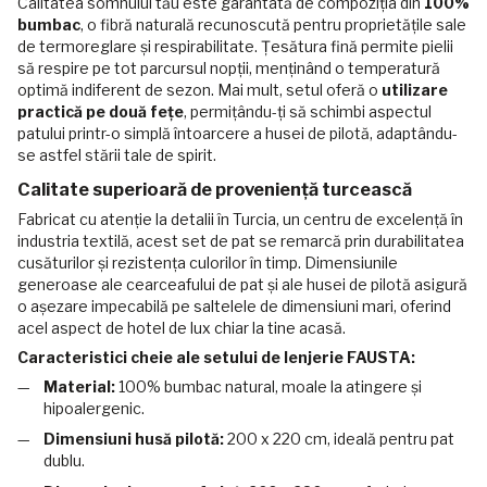
Calitatea somnului tău este garantată de compoziția din
100%
bumbac
, o fibră naturală recunoscută pentru proprietățile sale
de termoreglare și respirabilitate. Țesătura fină permite pielii
să respire pe tot parcursul nopții, menținând o temperatură
optimă indiferent de sezon. Mai mult, setul oferă o
utilizare
practică pe două fețe
, permițându-ți să schimbi aspectul
patului printr-o simplă întoarcere a husei de pilotă, adaptându-
se astfel stării tale de spirit.
Calitate superioară de proveniență turcească
Fabricat cu atenție la detalii în Turcia, un centru de excelență în
industria textilă, acest set de pat se remarcă prin durabilitatea
cusăturilor și rezistența culorilor în timp. Dimensiunile
generoase ale cearceafului de pat și ale husei de pilotă asigură
o așezare impecabilă pe saltelele de dimensiuni mari, oferind
acel aspect de hotel de lux chiar la tine acasă.
Caracteristici cheie ale setului de lenjerie FAUSTA:
Material:
100% bumbac natural, moale la atingere și
hipoalergenic.
Dimensiuni husă pilotă:
200 x 220 cm, ideală pentru pat
dublu.