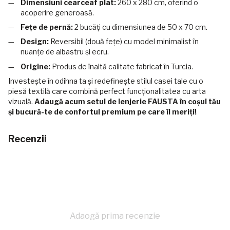
Dimensiuni cearceaf plat:
260 x 280 cm, oferind o
acoperire generoasă.
Fețe de pernă:
2 bucăți cu dimensiunea de 50 x 70 cm.
Design:
Reversibil (două fețe) cu model minimalist în
nuanțe de albastru și ecru.
Origine:
Produs de înaltă calitate fabricat în Turcia.
Investește în odihna ta și redefinește stilul casei tale cu o
piesă textilă care combină perfect funcționalitatea cu arta
vizuală.
Adaugă acum setul de lenjerie FAUSTA în coșul tău
și bucură-te de confortul premium pe care îl meriți!
Recenzii
Adaogă prima recenzie