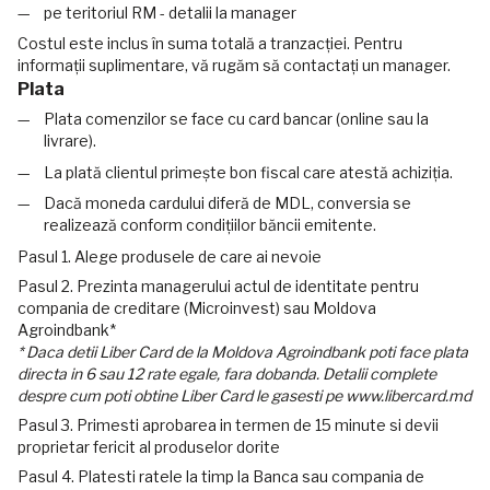
pe teritoriul RM - detalii la manager
Costul este inclus în suma totală a tranzacției. Pentru
informații suplimentare, vă rugăm să contactați un manager.
Plata
Plata comenzilor se face cu card bancar (online sau la
livrare).
La plată clientul primește bon fiscal care atestă achiziția.
Dacă moneda cardului diferă de MDL, conversia se
realizează conform condițiilor băncii emitente.
Pasul 1. Alege produsele de care ai nevoie
Pasul 2. Prezinta managerului actul de identitate pentru
compania de creditare (Microinvest) sau Moldova
Agroindbank*
* Daca detii Liber Card de la Moldova Agroindbank poti face plata
directa in 6 sau 12 rate egale, fara dobanda. Detalii complete
despre cum poti obtine Liber Card le gasesti pe www.libercard.md
Pasul 3. Primesti aprobarea in termen de 15 minute si devii
proprietar fericit al produselor dorite
Pasul 4. Platesti ratele la timp la Banca sau compania de