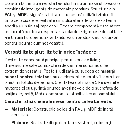
Construită pentru a rezista testului timpului, masa utilizează o
combinație inteligentă de materiale premium. Structura din
PAL și MDF
asigură stabilitatea necesară utilizării zilnice, în
timp ce picioarele realizate din poliuretan oferă o rezistență
sporită și un finisaj impecabil. Fiecare componentă este atent
prelucrată pentru a respecta standardele riguroase de calitate
ale Uniunii Europene, garantându-vă un produs sigur și durabil
pentru locuința dumneavoastră.
Versatilitate și utilitate în orice încăpere
Deși este concepută principal pentru zona de living,
dimensiunile sale compacte și designul ergonomic o fac
extrem de versatilă. Poate fi utilizată cu succes ca
măsuță
suport pentru telefon
sau ca element decorativ în dormitor,
lângă un fotoliu de lectură. Greutatea optimă de 9 kg permite
mutarea ei cu ușurință oriunde aveți nevoie de o suprafață de
sprijin elegantă, fără a compromite stabilitatea ansamblului.
Caracteristici cheie ale mesei pentru cafea Lorenta:
Materiale:
Construcție solidă din PAL și MDF de înaltă
densitate.
Picioare:
Realizate din poliuretan rezistent, cu inserții