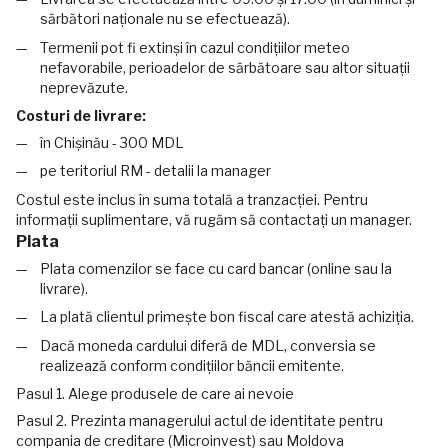
sărbători naționale nu se efectuează).
Termenii pot fi extinși în cazul condițiilor meteo
nefavorabile, perioadelor de sărbătoare sau altor situații
neprevăzute.
Costuri de livrare:
în Chișinău - 300 MDL
pe teritoriul RM - detalii la manager
Costul este inclus în suma totală a tranzacției. Pentru
informații suplimentare, vă rugăm să contactați un manager.
Plata
Plata comenzilor se face cu card bancar (online sau la
livrare).
La plată clientul primește bon fiscal care atestă achiziția.
Dacă moneda cardului diferă de MDL, conversia se
realizează conform condițiilor băncii emitente.
Pasul 1. Alege produsele de care ai nevoie
Pasul 2. Prezinta managerului actul de identitate pentru
compania de creditare (Microinvest) sau Moldova