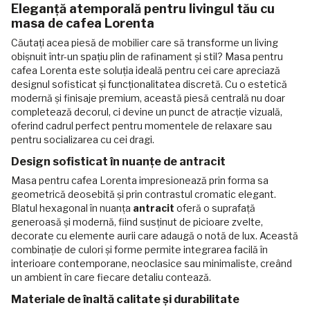
Eleganță atemporală pentru livingul tău cu
masa de cafea Lorenta
Căutați acea piesă de mobilier care să transforme un living
obișnuit într-un spațiu plin de rafinament și stil? Masa pentru
cafea Lorenta este soluția ideală pentru cei care apreciază
designul sofisticat și funcționalitatea discretă. Cu o estetică
modernă și finisaje premium, această piesă centrală nu doar
completează decorul, ci devine un punct de atracție vizuală,
oferind cadrul perfect pentru momentele de relaxare sau
pentru socializarea cu cei dragi.
Design sofisticat în nuanțe de antracit
Masa pentru cafea Lorenta impresionează prin forma sa
geometrică deosebită și prin contrastul cromatic elegant.
Blatul hexagonal în nuanța
antracit
oferă o suprafață
generoasă și modernă, fiind susținut de picioare zvelte,
decorate cu elemente aurii care adaugă o notă de lux. Această
combinație de culori și forme permite integrarea facilă în
interioare contemporane, neoclasice sau minimaliste, creând
un ambient în care fiecare detaliu contează.
Materiale de înaltă calitate și durabilitate