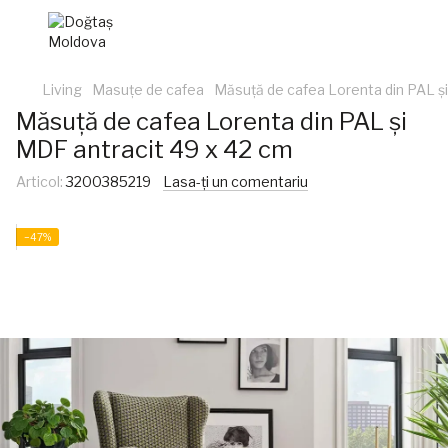
Living
Masuțe de cafea
Măsuță de cafea Lorenta din PAL ș
Măsuță de cafea Lorenta din PAL și
MDF antracit 49 x 42 cm
Articol:
3200385219
Lasa-ți un comentariu
−47%