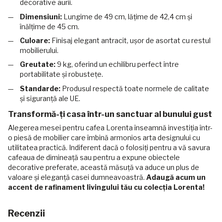
decorative aurii.
Dimensiuni:
Lungime de 49 cm, lățime de 42,4 cm și
înălțime de 45 cm.
Culoare:
Finisaj elegant antracit, ușor de asortat cu restul
mobilierului.
Greutate:
9 kg, oferind un echilibru perfect între
portabilitate și robustețe.
Standarde:
Produsul respectă toate normele de calitate
și siguranță ale UE.
Transformă-ți casa într-un sanctuar al bunului gust
Alegerea mesei pentru cafea Lorenta înseamnă investiția într-
o piesă de mobilier care îmbină armonios arta designului cu
utilitatea practică. Indiferent dacă o folosiți pentru a vă savura
cafeaua de dimineață sau pentru a expune obiectele
decorative preferate, această măsuță va aduce un plus de
valoare și eleganță casei dumneavoastră.
Adaugă acum un
accent de rafinament livingului tău cu colecția Lorenta!
Recenzii