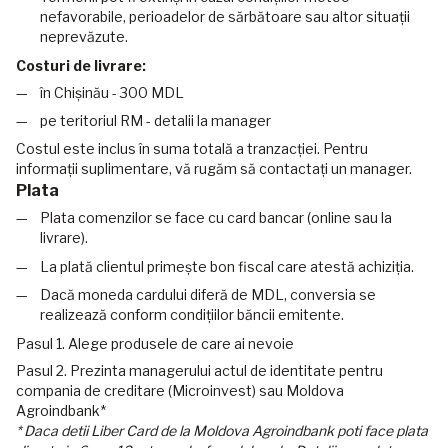
nefavorabile, perioadelor de sărbătoare sau altor situații
neprevăzute.
Costuri de livrare:
în Chișinău - 300 MDL
pe teritoriul RM - detalii la manager
Costul este inclus în suma totală a tranzacției. Pentru
informații suplimentare, vă rugăm să contactați un manager.
Plata
Plata comenzilor se face cu card bancar (online sau la
livrare).
La plată clientul primește bon fiscal care atestă achiziția.
Dacă moneda cardului diferă de MDL, conversia se
realizează conform condițiilor băncii emitente.
Pasul 1. Alege produsele de care ai nevoie
Pasul 2. Prezinta managerului actul de identitate pentru
compania de creditare (Microinvest) sau Moldova
Agroindbank*
* Daca detii Liber Card de la Moldova Agroindbank poti face plata