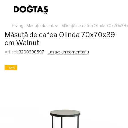
Living
Masuțe de cafea
Măsuță de cafea Olinda 70x70x39
Măsuță de cafea Olinda 70x70x39
cm Walnut
Articol:
3200398597
Lasa-ți un comentariu
−65%