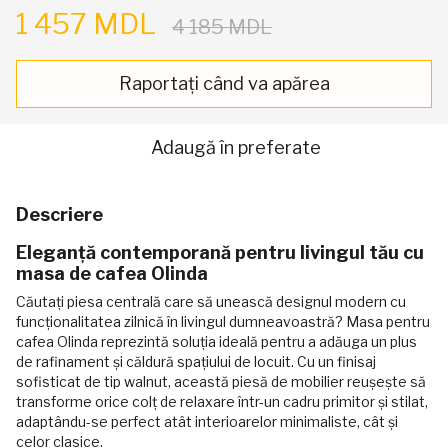
1 457 MDL
4 185 MDL
Raportați când va apărea
Adaugă în preferate
Descriere
Eleganță contemporană pentru livingul tău cu
masa de cafea Olinda
Căutați piesa centrală care să unească designul modern cu
funcționalitatea zilnică în livingul dumneavoastră? Masa pentru
cafea Olinda reprezintă soluția ideală pentru a adăuga un plus
de rafinament și căldură spațiului de locuit. Cu un finisaj
sofisticat de tip walnut, această piesă de mobilier reușește să
transforme orice colț de relaxare într-un cadru primitor și stilat,
adaptându-se perfect atât interioarelor minimaliste, cât și
celor clasice.