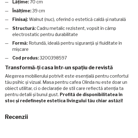
Lățime:
70 cm
Înălțime:
39 cm
Finisaj:
Walnut (nuc), oferind o estetică caldă și naturală
Structură:
Cadru metalic rezistent, vopsit în câmp
electrostatic pentru durabilitate
Formă:
Rotundă, ideală pentru siguranță și fluiditate în
mișcare
Cod produs:
3200398597
Transformă-ți casa într-un spațiu de revistă
Alegerea mobilierului potrivit este esențială pentru confortul
tău psihic și vizual. Masa pentru cafea Olinda nu este doar un
obiect utilitar, ci o declarație de stil care reflectă atenția ta
pentru detalii și bunul gust.
Profită de disponibilitatea în
stoc și redefinește estetica livingului tău chiar astăzi!
Recenzii