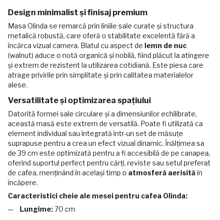
Design minimalist și finisaj premium
Masa Olinda se remarcă prin liniile sale curate și structura
metalică robustă, care oferă o stabilitate excelentă fără a
încărca vizual camera. Blatul cu aspect de
lemn de nuc
(walnut) aduce o notă organică și nobilă, fiind plăcut la atingere
și extrem de rezistent la utilizarea cotidiană. Este piesa care
atrage privirile prin simplitate și prin calitatea materialelor
alese.
Versatilitate și optimizarea spațiului
Datorită formei sale circulare și a dimensiunilor echilibrate,
această masă este extrem de versatilă. Poate fi utilizată ca
element individual sau integrată într-un set de măsuțe
suprapuse pentru a crea un efect vizual dinamic. Înălțimea sa
de 39 cm este optimizată pentru a fi accesibilă de pe canapea,
oferind suportul perfect pentru cărți, reviste sau setul preferat
de cafea, menținând în același timp o
atmosferă aerisită
în
încăpere.
Caracteristici cheie ale mesei pentru cafea Olinda:
Lungime:
70 cm