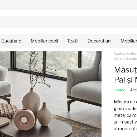
i Bucatarie
Mobilier copii
Textil
Decorațiuni
Mobilie
Dogtas Moldov
Măsuță de cafe
Măsuță
Pal și
În stoc
Art
Măsuța de c
glam modern
metalică ro
un impact v
atmosferă ra