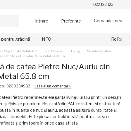
022 123 123
Comanda mea
Intrare
Preferințe
r pentru grădină
INFO
Ro
Ru
a - Magazin de Mobilă Premium în Chișinău
Living
Masuțe de cafea
a Pietro Nuc/Auriu din Pal și Metal 65.8 cm
 de cafea Pietro Nuc/Auriu din
 Metal 65.8 cm
icol: 3200394982
Lasa-ți un comentariu
afea Pietro redefinește eleganța livingului tău printr-un design
 și finisaje premium. Realizată din PAL rezistent și o structură
bustă în nuanțe de nuc și auriu, aceasta asigură durabilitate și
izual deosebit. Este piesa centrală ideală pentru a crea o
finată și primitoare în orice casă stilată.