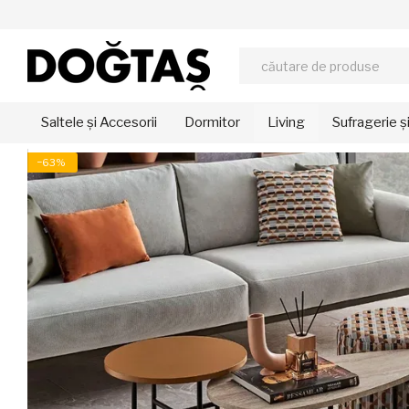
Mergi la conținutul principal
Saltele și Accesorii
Dormitor
Living
Sufragerie ș
−63%