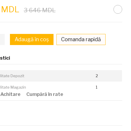
9 MDL
3 646 MDL
Adaugă în coș
Comanda rapidă
stici
litate Depozit
2
ilitate Magazin
1
Achitare
Cumpără în rate