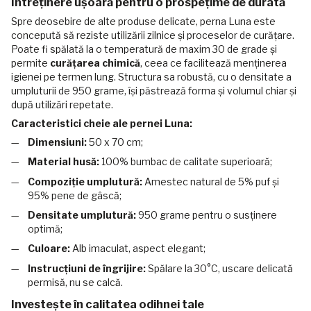
Întreținere ușoară pentru o prospețime de durată
Spre deosebire de alte produse delicate, perna Luna este
concepută să reziste utilizării zilnice și proceselor de curățare.
Poate fi spălată la o temperatură de maxim 30 de grade și
permite
curățarea chimică
, ceea ce facilitează menținerea
igienei pe termen lung. Structura sa robustă, cu o densitate a
umpluturii de 950 grame, își păstrează forma și volumul chiar și
după utilizări repetate.
Caracteristici cheie ale pernei Luna:
Dimensiuni:
50 x 70 cm;
Material husă:
100% bumbac de calitate superioară;
Compoziție umplutură:
Amestec natural de 5% puf și
95% pene de gâscă;
Densitate umplutură:
950 grame pentru o susținere
optimă;
Culoare:
Alb imaculat, aspect elegant;
Instrucțiuni de îngrijire:
Spălare la 30°C, uscare delicată
permisă, nu se calcă.
Investește în calitatea odihnei tale