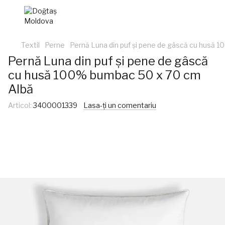
Textil
Perne
Pernă Luna din puf și pene de gâscă cu husă 
Pernă Luna din puf și pene de gâscă
cu husă 100% bumbac 50 x 70 cm
Albă
Articol:
3400001339
Lasa-ți un comentariu