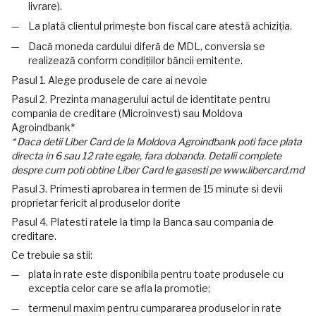
livrare).
La plată clientul primește bon fiscal care atestă achiziția.
Dacă moneda cardului diferă de MDL, conversia se
realizează conform condițiilor băncii emitente.
Pasul 1. Alege produsele de care ai nevoie
Pasul 2. Prezinta managerului actul de identitate pentru
compania de creditare (Microinvest) sau Moldova
Agroindbank*
* Daca detii Liber Card de la Moldova Agroindbank poti face plata
directa in 6 sau 12 rate egale, fara dobanda. Detalii complete
despre cum poti obtine Liber Card le gasesti pe www.libercard.md
Pasul 3. Primesti aprobarea in termen de 15 minute si devii
proprietar fericit al produselor dorite
Pasul 4. Platesti ratele la timp la Banca sau compania de
creditare.
Ce trebuie sa stii:
plata in rate este disponibila pentru toate produsele cu
exceptia celor care se afla la promotie;
termenul maxim pentru cumpararea produselor in rate