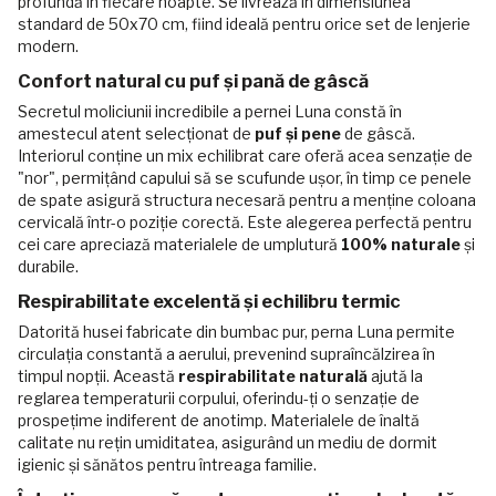
profundă în fiecare noapte. Se livrează în dimensiunea
standard de 50x70 cm, fiind ideală pentru orice set de lenjerie
modern.
Confort natural cu puf și pană de gâscă
Secretul moliciunii incredibile a pernei Luna constă în
amestecul atent selecționat de
puf și pene
de gâscă.
Interiorul conține un mix echilibrat care oferă acea senzație de
"nor", permițând capului să se scufunde ușor, în timp ce penele
de spate asigură structura necesară pentru a menține coloana
cervicală într-o poziție corectă. Este alegerea perfectă pentru
cei care apreciază materialele de umplutură
100% naturale
și
durabile.
Respirabilitate excelentă și echilibru termic
Datorită husei fabricate din bumbac pur, perna Luna permite
circulația constantă a aerului, prevenind supraîncălzirea în
timpul nopții. Această
respirabilitate naturală
ajută la
reglarea temperaturii corpului, oferindu-ți o senzație de
prospețime indiferent de anotimp. Materialele de înaltă
calitate nu rețin umiditatea, asigurând un mediu de dormit
igienic și sănătos pentru întreaga familie.