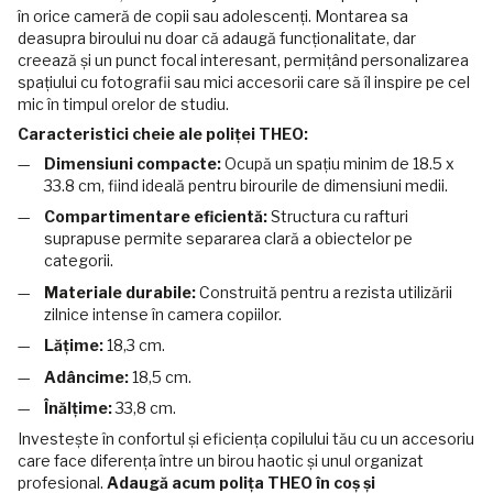
în orice cameră de copii sau adolescenți. Montarea sa
deasupra biroului nu doar că adaugă funcționalitate, dar
creează și un punct focal interesant, permițând personalizarea
spațiului cu fotografii sau mici accesorii care să îl inspire pe cel
mic în timpul orelor de studiu.
Caracteristici cheie ale poliței THEO:
Dimensiuni compacte:
Ocupă un spațiu minim de 18.5 x
33.8 cm, fiind ideală pentru birourile de dimensiuni medii.
Compartimentare eficientă:
Structura cu rafturi
suprapuse permite separarea clară a obiectelor pe
categorii.
Materiale durabile:
Construită pentru a rezista utilizării
zilnice intense în camera copiilor.
Lățime:
18,3 cm.
Adâncime:
18,5 cm.
Înălțime:
33,8 cm.
Investește în confortul și eficiența copilului tău cu un accesoriu
care face diferența între un birou haotic și unul organizat
profesional.
Adaugă acum polița THEO în coș și