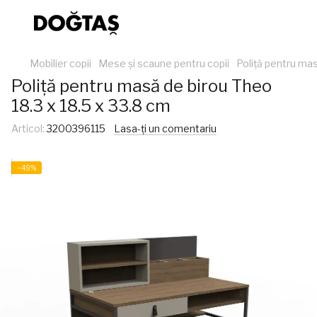
Mobilier copii
Mese și scaune pentru copii
Poliță pentru mas
Poliță pentru masă de birou Theo
18.3 x 18.5 x 33.8 cm
Articol:
3200396115
Lasa-ți un comentariu
−49%