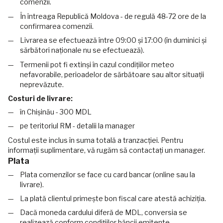
comenzii.
În întreaga Republică Moldova - de regulă 48-72 ore de la
confirmarea comenzii.
Livrarea se efectuează între 09:00 și 17:00 (în duminici și
sărbători naționale nu se efectuează).
Termenii pot fi extinși în cazul condițiilor meteo
nefavorabile, perioadelor de sărbătoare sau altor situații
neprevăzute.
Costuri de livrare:
în Chișinău - 300 MDL
pe teritoriul RM - detalii la manager
Costul este inclus în suma totală a tranzacției. Pentru
informații suplimentare, vă rugăm să contactați un manager.
Plata
Plata comenzilor se face cu card bancar (online sau la
livrare).
La plată clientul primește bon fiscal care atestă achiziția.
Dacă moneda cardului diferă de MDL, conversia se
realizează conform condițiilor băncii emitente.