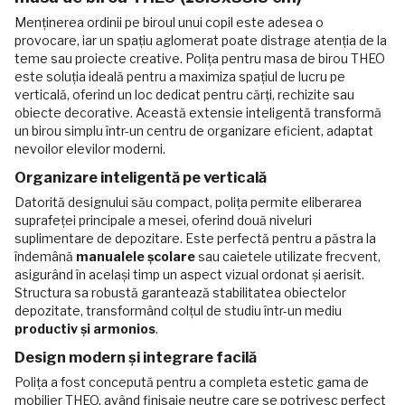
Menținerea ordinii pe biroul unui copil este adesea o
provocare, iar un spațiu aglomerat poate distrage atenția de la
teme sau proiecte creative. Polița pentru masa de birou THEO
este soluția ideală pentru a maximiza spațiul de lucru pe
verticală, oferind un loc dedicat pentru cărți, rechizite sau
obiecte decorative. Această extensie inteligentă transformă
un birou simplu într-un centru de organizare eficient, adaptat
nevoilor elevilor moderni.
Organizare inteligentă pe verticală
Datorită designului său compact, polița permite eliberarea
suprafeței principale a mesei, oferind două niveluri
suplimentare de depozitare. Este perfectă pentru a păstra la
îndemână
manualele școlare
sau caietele utilizate frecvent,
asigurând în același timp un aspect vizual ordonat și aerisit.
Structura sa robustă garantează stabilitatea obiectelor
depozitate, transformând colțul de studiu într-un mediu
productiv și armonios
.
Design modern și integrare facilă
Polița a fost concepută pentru a completa estetic gama de
mobilier THEO, având finisaje neutre care se potrivesc perfect