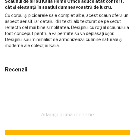
Scaunul de birou Kalia Home Office aduce atât confort,
cât și eleganță în spațiul dumneavoastră de lucru.
Cu corpul și picioarele sale complet albe, acest scaun oferă un
aspect aerisit, iar detaliul din textil alb texturat de pe șezut
reflectă cel mai bine simplitatea. Designul cu roți al scaunului a
fost conceput pentru a vă permite să vă deplasați ușor.
Designul său minimalist se armonizează cu liniile naturale și
moderne ale colecției Kalia.
Recenzii
Adaogă prima recenzie