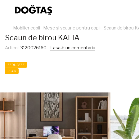
Mobilier copii
Mese și scaune pentru copii
Scaun de birou 
Scaun de birou KALIA
Articol:
3120026160
Lasa-ți un comentariu
REDUCERE
−54%