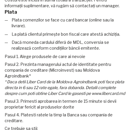
informații suplimentare, vă rugăm să contactați un manager.
Plata
Plata comenzilor se face cu card bancar (online sau la
livrare).
La plată clientul primește bon fiscal care atestă achiziția.
Dacă moneda cardului diferă de MDL, conversia se
realizează conform condițiilor băncii emitente.
Pasul 1. Alege produsele de care ai nevoie
Pasul 2. Prezinta managerului actul de identitate pentru
compania de creditare (Microinvest) sau Moldova
Agroindbank*
* Daca detii Liber Card de la Moldova Agroindbank poti face plata
directa in 6 sau 12 rate egale, fara dobanda. Detalii complete
despre cum poti obtine Liber Card le gasesti pe www.libercard.md
Pasul 3. Primesti aprobarea in termen de 15 minute si devii
proprietar fericit al produselor dorite
Pasul 4. Platesti ratele la timp la Banca sau compania de
creditare.
Ce trebuie sa stii: