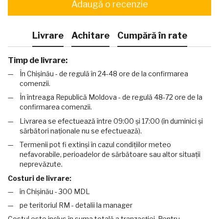
Adaugă o recenzie
Livrare
Achitare
Cumpără în rate
Timp de livrare:
În Chișinău - de regulă în 24-48 ore de la confirmarea
comenzii.
În întreaga Republică Moldova - de regulă 48-72 ore de la
confirmarea comenzii.
Livrarea se efectuează între 09:00 și 17:00 (în duminici și
sărbători naționale nu se efectuează).
Termenii pot fi extinși în cazul condițiilor meteo
nefavorabile, perioadelor de sărbătoare sau altor situații
neprevăzute.
Costuri de livrare:
în Chișinău - 300 MDL
pe teritoriul RM - detalii la manager
Costul este inclus în suma totală a tranzacției. Pentru