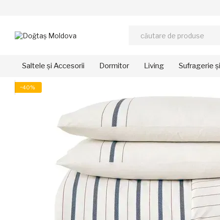
Mergi la conținutul principal
Saltele și Accesorii
Dormitor
Living
Sufragerie ș
−40%