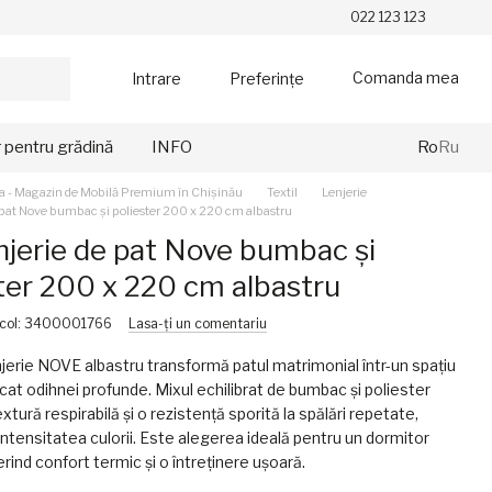
022 123 123
Comanda mea
Intrare
Preferințe
r pentru grădină
INFO
Ro
Ru
a - Magazin de Mobilă Premium în Chișinău
Textil
Lenjerie
e pat Nove bumbac și poliester 200 x 220 cm albastru
njerie de pat Nove bumbac și
ter 200 x 220 cm albastru
icol: 3400001766
Lasa-ți un comentariu
njerie NOVE albastru transformă patul matrimonial într-un spațiu
icat odihnei profunde. Mixul echilibrat de bumbac și poliester
xtură respirabilă și o rezistență sporită la spălări repetate,
ntensitatea culorii. Este alegerea ideală pentru un dormitor
rind confort termic și o întreținere ușoară.