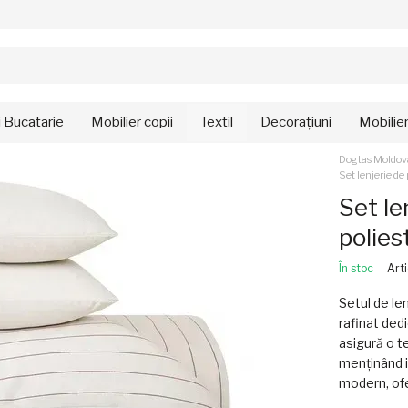
i Bucatarie
Mobilier copii
Textil
Decorațiuni
Mobilie
Dogtas Moldov
Set lenjerie d
Set le
polies
În stoc
Art
Setul de le
rafinat ded
asigură o te
menținând i
modern, ofe