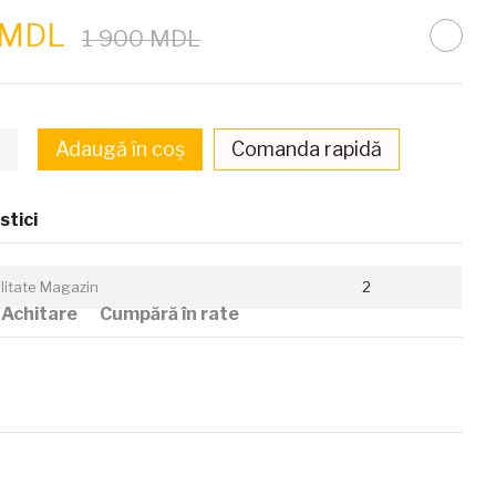
 MDL
1 900 MDL
Adaugă în coș
Comanda rapidă
stici
ilitate Magazin
2
Achitare
Cumpără în rate