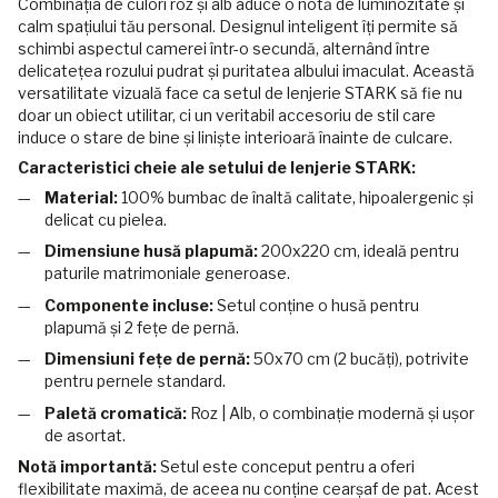
Combinația de culori roz și alb aduce o notă de luminozitate și
calm spațiului tău personal. Designul inteligent îți permite să
schimbi aspectul camerei într-o secundă, alternând între
delicatețea rozului pudrat și puritatea albului imaculat. Această
versatilitate vizuală face ca setul de lenjerie STARK să fie nu
doar un obiect utilitar, ci un veritabil accesoriu de stil care
induce o stare de bine și liniște interioară înainte de culcare.
Caracteristici cheie ale setului de lenjerie STARK:
Material:
100% bumbac de înaltă calitate, hipoalergenic și
delicat cu pielea.
Dimensiune husă plapumă:
200x220 cm, ideală pentru
paturile matrimoniale generoase.
Componente incluse:
Setul conține o husă pentru
plapumă și 2 fețe de pernă.
Dimensiuni fețe de pernă:
50x70 cm (2 bucăți), potrivite
pentru pernele standard.
Paletă cromatică:
Roz | Alb, o combinație modernă și ușor
de asortat.
Notă importantă:
Setul este conceput pentru a oferi
flexibilitate maximă, de aceea nu conține cearșaf de pat. Acest