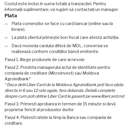
Costul este inclus în suma totală a tranzacției. Pentru
informații suplimentare, vă rugăm să contactați un manager.
Plata
Plata comenzilor se face cu card bancar (online sau la
livrare).
La plată clientul primește bon fiscal care atestă achiziția.
Dacă moneda cardului diferă de MDL, conversia se
realizează conform condițiilor băncii emitente.
Pasul 1. Alege produsele de care ai nevoie
Pasul 2. Prezinta managerului actul de identitate pentru
compania de creditare (Microinvest) sau Moldova
Agroindbank*
* Daca detii Liber Card de la Moldova Agroindbank poti face plata
directa in 6 sau 12 rate egale, fara dobanda. Detalii complete
despre cum poti obtine Liber Card le gasesti pe www.libercard.md
Pasul 3. Primesti aprobarea in termen de 15 minute si devii
proprietar fericit al produselor dorite
Pasul 4. Platesti ratele la timp la Banca sau compania de
creditare.