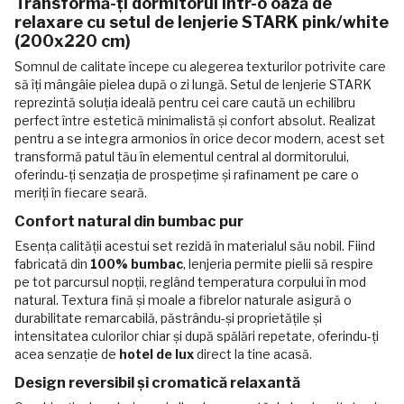
Transformă-ți dormitorul într-o oază de
relaxare cu setul de lenjerie STARK pink/white
(200x220 cm)
Somnul de calitate începe cu alegerea texturilor potrivite care
să îți mângâie pielea după o zi lungă. Setul de lenjerie STARK
reprezintă soluția ideală pentru cei care caută un echilibru
perfect între estetică minimalistă și confort absolut. Realizat
pentru a se integra armonios în orice decor modern, acest set
transformă patul tău în elementul central al dormitorului,
oferindu-ți senzația de prospețime și rafinament pe care o
meriți în fiecare seară.
Confort natural din bumbac pur
Esența calității acestui set rezidă în materialul său nobil. Fiind
fabricată din
100% bumbac
, lenjeria permite pielii să respire
pe tot parcursul nopții, reglând temperatura corpului în mod
natural. Textura fină și moale a fibrelor naturale asigură o
durabilitate remarcabilă, păstrându-și proprietățile și
intensitatea culorilor chiar și după spălări repetate, oferindu-ți
acea senzație de
hotel de lux
direct la tine acasă.
Design reversibil și cromatică relaxantă