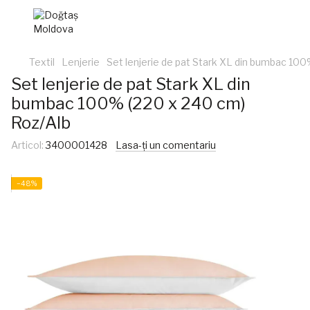
Textil
Lenjerie
Set lenjerie de pat Stark XL din bumbac 100
Set lenjerie de pat Stark XL din
bumbac 100% (220 x 240 cm)
Roz/Alb
Articol:
3400001428
Lasa-ți un comentariu
−48%