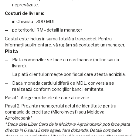
neprevăzute.
Costuri de livrare:
în Chișinău - 300 MDL
pe teritoriul RM - detalii la manager
Costul este inclus în suma totală a tranzacției. Pentru
informații suplimentare, vă rugăm să contactați un manager.
Plata
Plata comenzilor se face cu card bancar (online sau la
livrare).
La plată clientul primește bon fiscal care atestă achiziția.
Dacă moneda cardului diferă de MDL, conversia se
realizează conform condițiilor băncii emitente.
Pasul 1. Alege produsele de care ai nevoie
Pasul 2. Prezinta managerului actul de identitate pentru
compania de creditare (Microinvest) sau Moldova
Agroindbank*
* Daca detii Liber Card de la Moldova Agroindbank poti face plata
directa in 6 sau 12 rate egale, fara dobanda. Detalii complete