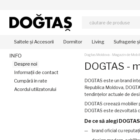
Mergi la conținutul principal
Saltele și Accesorii
Dormitor
Living
Sufragerie ș
INFO
Dogtas Moldova - Magazin de Mobi
DOGTAS - mob
Despre noi
Informații de contact
DOGTAS este un brand intern
Cumpără în rate
Republica Moldova, DOGTAS
Acordul utilizatorului
tendințelor actuale de desig
DOGTAS creează mobilier pen
DOGTAS este dezvoltată cu im
De ce să alegi DOGTAS
brand oficial cu reputaț