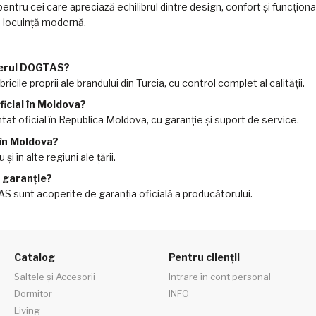
tru cei care apreciază echilibrul dintre design, confort și funcțion
o locuință modernă.
ierul DOGTAS?
ricile proprii ale brandului din Turcia, cu control complet al calității.
icial în Moldova?
t oficial în Republica Moldova, cu garanție și suport de service.
 în Moldova?
și în alte regiuni ale țării.
e garanție?
 sunt acoperite de garanția oficială a producătorului.
Catalog
Pentru clienții
Saltele și Accesorii
Intrare în cont personal
Dormitor
INFO
Living