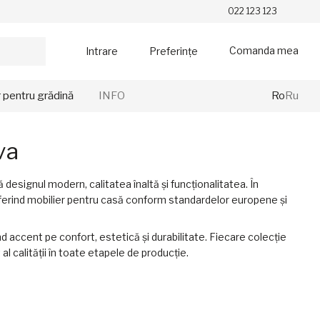
022 123 123
Comanda mea
Intrare
Preferințe
r pentru grădină
INFO
Ro
Ru
va
designul modern, calitatea înaltă și funcționalitatea. În
oferind mobilier pentru casă conform standardelor europene și
d accent pe confort, estetică și durabilitate. Fiecare colecție
l calității în toate etapele de producție.