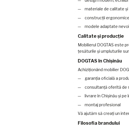
design modern, echilibra
materiale de calitate și
construcții ergonomice, 
modele adaptate nevoilo
Calitate și producție
Mobilierul DOGTAS este prod
țesăturile și umpluturile su
DOGTAS în Chișinău
Achiziționând mobilier DOGT
garanția oficială a prod
consultanță oferită de s
livrare în Chișinău și pe
montaj profesional
Vă ajutăm să creați un interi
Filosofia brandului