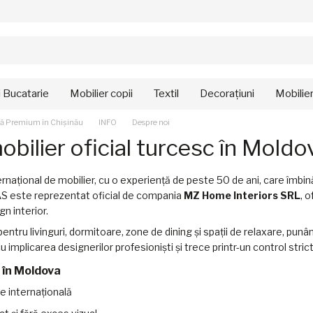
i Bucatarie
Mobilier copii
Textil
Decorațiuni
Mobilie
lă Premium în Chișinău
INFO
Despre noi
ilier oficial turcesc în Moldo
ațional de mobilier, cu o experiență de peste 50 de ani, care îmbină 
 este reprezentat oficial de compania
MZ Home Interiors
SRL
, 
n interior.
tru livinguri, dormitoare, zone de dining și spații de relaxare, punân
plicarea designerilor profesioniști și trece printr-un control strict a
 în Moldova
ie internațională