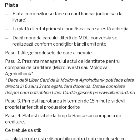
Plata
Plata comenzilor se face cu card bancar (online sau la
livrare).
La plată clientul primește bon fiscal care atestă achiziția.
Dacă moneda cardului diferă de MDL, conversia se
realizează conform condițiilor băncii emitente.
Pasul 1. Alege produsele de care ai nevoie
Pasul 2. Prezinta managerului actul de identitate pentru
compania de creditare (Microinvest) sau Moldova
Agroindbank*
* Daca detii Liber Card de la Moldova Agroindbank poti face plata
directa in 6 sau 12 rate egale, fara dobanda. Detalii complete
despre cum poti obtine Liber Card le gasesti pe www.libercard.md
Pasul 3. Primesti aprobarea in termen de 15 minute si devii
proprietar fericit al produselor dorite
Pasul 4. Platesti ratele la timp la Banca sau compania de
creditare.
Ce trebuie sa stii:
plata in rate este disponibila pentru toate produsele cu