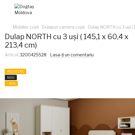
Mobilier copii
Dulapuri camera copii
Dulap NORTH cu 3 uși ( 1
Dulap NORTH cu 3 uși ( 145,1 x 60,4 x
213,4 cm)
Articol:
3200425528
Lasa-ți un comentariu
REDUCERE
NOU
−42%