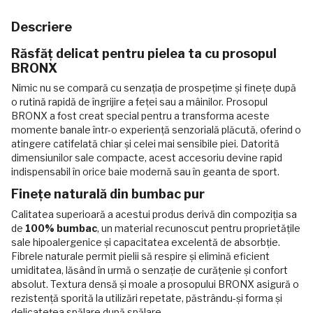
Descriere
Răsfăț delicat pentru pielea ta cu prosopul
BRONX
Nimic nu se compară cu senzația de prospețime și finețe după
o rutină rapidă de îngrijire a feței sau a mâinilor. Prosopul
BRONX a fost creat special pentru a transforma aceste
momente banale într-o experiență senzorială plăcută, oferind o
atingere catifelată chiar și celei mai sensibile piei. Datorită
dimensiunilor sale compacte, acest accesoriu devine rapid
indispensabil în orice baie modernă sau în geanta de sport.
Finețe naturală din bumbac pur
Calitatea superioară a acestui produs derivă din compoziția sa
de
100% bumbac
, un material recunoscut pentru proprietățile
sale hipoalergenice și capacitatea excelentă de absorbție.
Fibrele naturale permit pielii să respire și elimină eficient
umiditatea, lăsând în urmă o senzație de curățenie și confort
absolut. Textura densă și moale a prosopului BRONX asigură o
rezistență sporită la utilizări repetate, păstrându-și forma și
delicatețea spălare după spălare.