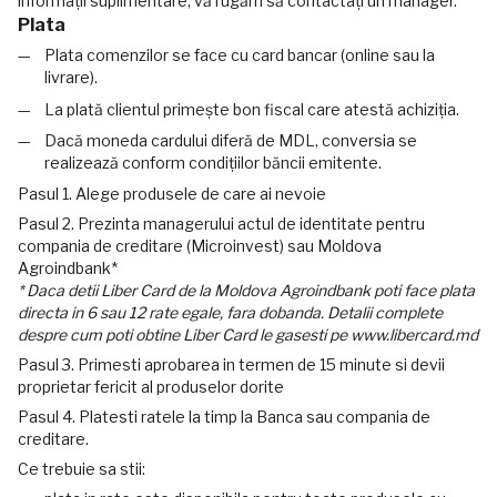
informații suplimentare, vă rugăm să contactați un manager.
Plata
Plata comenzilor se face cu card bancar (online sau la
livrare).
La plată clientul primește bon fiscal care atestă achiziția.
Dacă moneda cardului diferă de MDL, conversia se
realizează conform condițiilor băncii emitente.
Pasul 1. Alege produsele de care ai nevoie
Pasul 2. Prezinta managerului actul de identitate pentru
compania de creditare (Microinvest) sau Moldova
Agroindbank*
* Daca detii Liber Card de la Moldova Agroindbank poti face plata
directa in 6 sau 12 rate egale, fara dobanda. Detalii complete
despre cum poti obtine Liber Card le gasesti pe www.libercard.md
Pasul 3. Primesti aprobarea in termen de 15 minute si devii
proprietar fericit al produselor dorite
Pasul 4. Platesti ratele la timp la Banca sau compania de
creditare.
Ce trebuie sa stii: