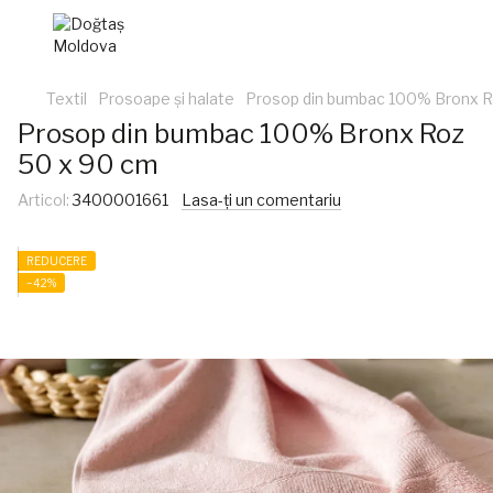
Textil
Prosoape și halate
Prosop din bumbac 100% Bronx R
Prosop din bumbac 100% Bronx Roz
50 x 90 cm
Articol:
3400001661
Lasa-ți un comentariu
REDUCERE
−42%