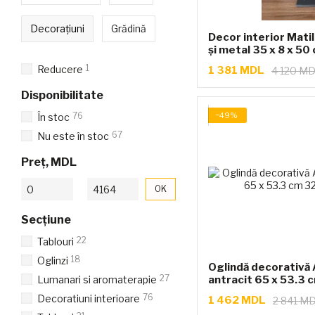
Decorațiuni
Grădină
Decor interior Matil
și metal 35 x 8 x 50
1
Reducere
1 381 MDL
4 120 M
Disponibilitate
−49%
76
În stoc
67
Nu este în stoc
Preț, MDL
De la Preț, MDL
Până la Preț, MDL
OK
Seсțiune
22
Tablouri
18
Oglinzi
Oglindă decorativă A
27
Lumanari si aromaterapie
antracit 65 x 53.3 
76
Decoratiuni interioare
1 462 MDL
2 841 M