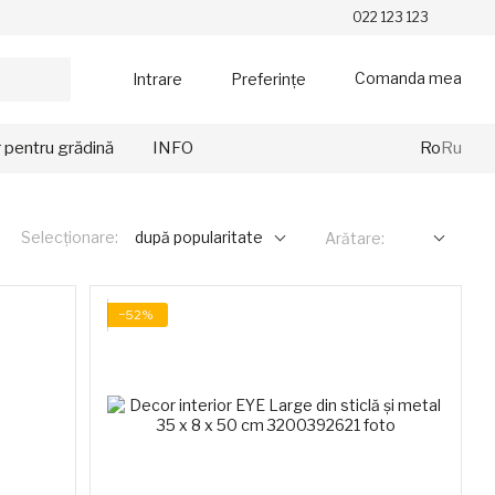
022 123 123
Comanda mea
Intrare
Preferințe
r pentru grădină
INFO
Ro
Ru
Selecționare:
după popularitate
Arătare:
−52%