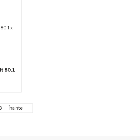
it 80.1
8
Înainte