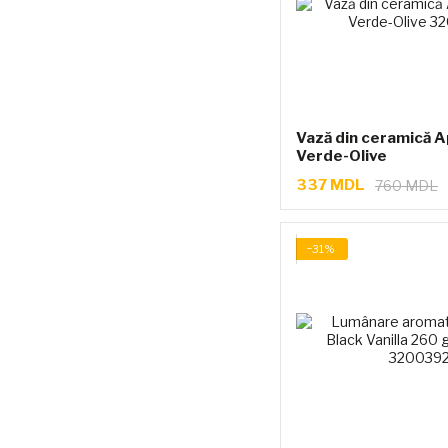
Vază din ceramică A
Verde-Olive
337 MDL
760 MDL
−31%