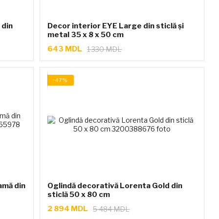
 din
Decor interior EYE Large din sticlă și
metal 35 x 8 x 50 cm
643 MDL
1 330 MDL
−47%
amă din
Oglindă decorativă Lorenta Gold din
sticlă 50 x 80 cm
2 894 MDL
5 484 MDL