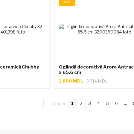
−49%
n ceramică Chubby
Oglindă decorativă Arora Antrac
x 65.6 cm
1 860 MDL
3 614 MDL
Înapoi
1
2
3
4
5
6
...