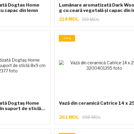
ată Dogtas Home
Lumânare aromatizată Dark Wo
cu capac din lemn
g cu ceară vegetală și capac din 
218 MDL
319 MDL
−74%
ată Dogtaş Home
Vază din ceramică Catrice 14 x 2
în suport de sticlă
261 MDL
998 MDL