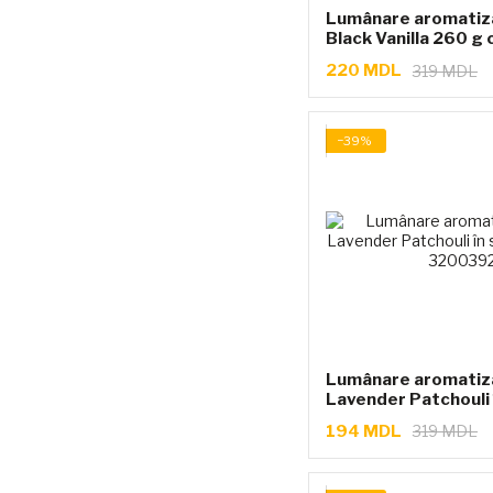
Lumânare aromatiz
Black Vanilla 260 g 
220 MDL
319 MDL
−39%
Lumânare aromatiz
Lavender Patchouli 
8x9 cm
194 MDL
319 MDL