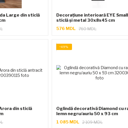
da Large din sticlă
Decorațiune interioară EYE Small
 cm
sticlă și metal 30x8x45 cm
576 MDL
DL
760 MDL
−49%
rora din sticlă
Oglindă decorativă Diamond cu r
cm
lemn negru/auriu 50 x 93 cm
1 085 MDL
DL
2 109 MDL