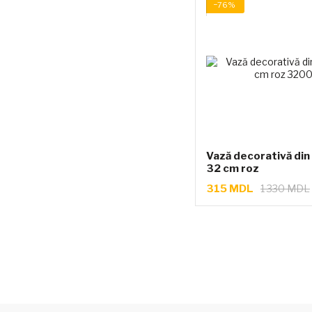
−76%
Vază decorativă di
32 cm roz
315 MDL
1 330 MDL