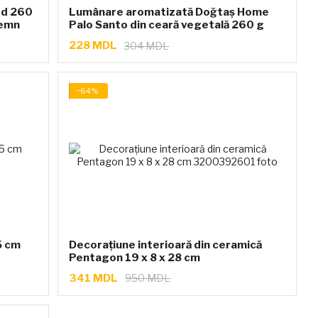
od 260
Lumânare aromatizată Doğtaş Home
lemn
Palo Santo din ceară vegetală 260 g
228 MDL
304 MDL
−64%
5 cm
Decorațiune interioară din ceramică
Pentagon 19 x 8 x 28 cm
341 MDL
950 MDL