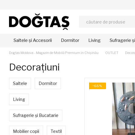
Mergi la conținutul principal
Saltele și Accesorii
Dormitor
Living
Sufragerie ș
Dogtas Moldova - Magazin de Mobilă Premium în Chișinău
OUTLET
Decora
Decorațiuni
Saltele
Dormitor
−66%
Living
Sufragerie și Bucatarie
Mobilier copii
Textil