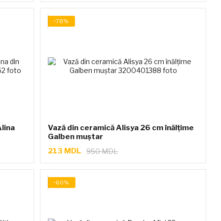
−78%
lina
Vază din ceramică Alisya 26 cm înălțime
Galben muștar
213 MDL
950 MDL
−60%