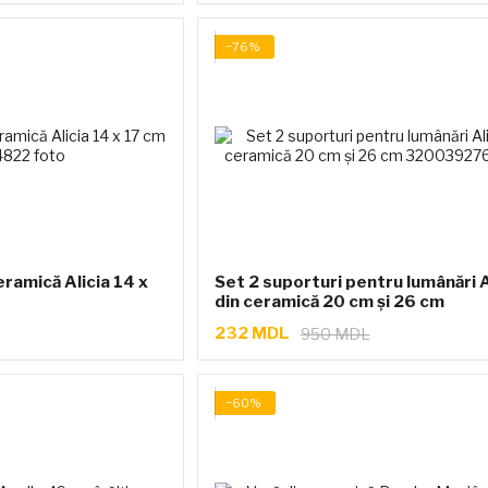
−76%
eramică Alicia 14 x
Set 2 suporturi pentru lumânări A
din ceramică 20 cm și 26 cm
232 MDL
950 MDL
−60%