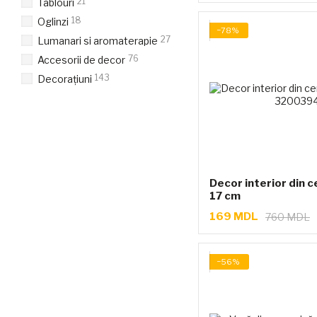
21
Tablouri
18
Oglinzi
−78%
27
Lumanari si aromaterapie
76
Accesorii de decor
143
Decorațiuni
Decor interior din c
17 cm
169 MDL
760 MDL
−56%