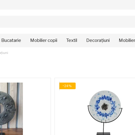
i Bucatarie
Mobilier copii
Textil
Decorațiuni
Mobilie
țiuni
−24%