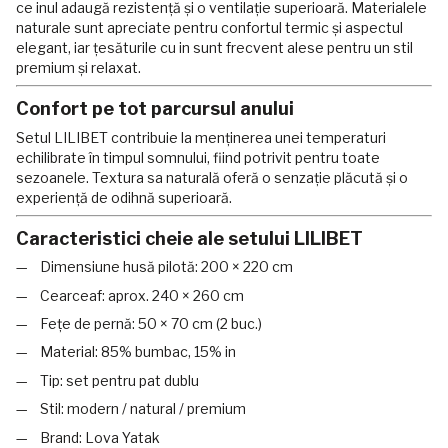
ce inul adaugă rezistență și o ventilație superioară. Materialele
naturale sunt apreciate pentru confortul termic și aspectul
elegant, iar țesăturile cu in sunt frecvent alese pentru un stil
premium și relaxat.
Confort pe tot parcursul anului
Setul LILIBET contribuie la menținerea unei temperaturi
echilibrate în timpul somnului, fiind potrivit pentru toate
sezoanele. Textura sa naturală oferă o senzație plăcută și o
experiență de odihnă superioară.
Caracteristici cheie ale setului LILIBET
Dimensiune husă pilotă: 200 × 220 cm
Cearceaf: aprox. 240 × 260 cm
Fețe de pernă: 50 × 70 cm (2 buc.)
Material: 85% bumbac, 15% in
Tip: set pentru pat dublu
Stil: modern / natural / premium
Brand: Lova Yatak