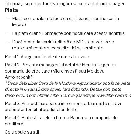
informații suplimentare, vă rugăm să contactați un manager.
Plata
Plata comenzilor se face cu card bancar (online sau la
livrare).
La plată clientul primește bon fiscal care atestă achiziția.
Dacă moneda cardului diferă de MDL, conversia se
realizează conform condițiilor băncii emitente.
Pasul 1. Alege produsele de care ai nevoie
Pasul 2. Prezinta managerului actul de identitate pentru
compania de creditare (Microinvest) sau Moldova
Agroindbank*
* Daca detii Liber Card de la Moldova Agroindbank poti face plata
directa in 6 sau 12 rate egale, fara dobanda. Detalii complete
despre cum poti obtine Liber Card le gasesti pe www.libercard.md
Pasul 3. Primesti aprobarea in termen de 15 minute si devii
proprietar fericit al produselor dorite
Pasul 4. Platesti ratele la timp la Banca sau compania de
creditare.
Ce trebuie sa stii: